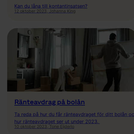
Kan du låna till kontantinsatsen?
12 oktober 2023,
Johanna King
Ränteavdrag på bolån
Ta reda på hur du får ränteavdraget för ditt bolån o
hur ränteavdraget ser ut under 2023.
10 oktober 2023,
Tone Eijderlo