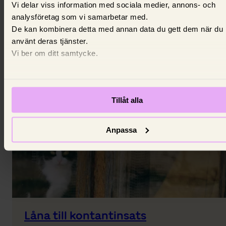
Vi delar viss information med sociala medier, annons- och
analysföretag som vi samarbetar med.
De kan kombinera detta med annan data du gett dem när du
Hur påverkar styrräntan bolån?
använt deras tjänster.
Vi ber om ditt samtycke.
Vad är styrränta och hur påverkar den bolåneräntan
4 januari 2024,
Johanna King
Tillåt alla
Anpassa
Låna till kontantinsats