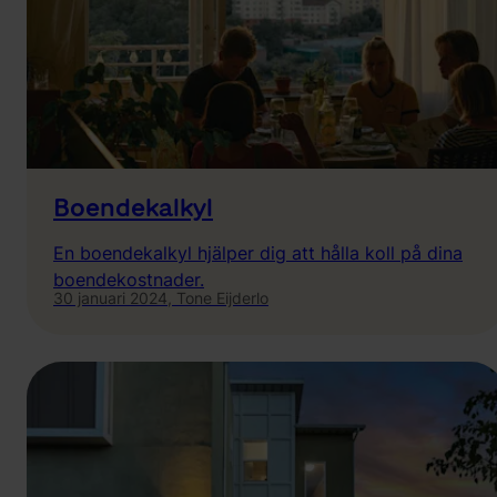
Boendekalkyl
En boendekalkyl hjälper dig att hålla koll på dina
boendekostnader.
30 januari 2024,
Tone Eijderlo