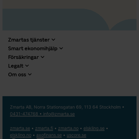
Zmartas tjänster
Smart ekonomihjälp
Försäkringar
Legalt
Om oss
Zmarta AB, Norra Stationsgatan 69, 113 64 Stockholm •
0431-474768 •
info@zmarta.se
zmarta.se
•
zmarta.fi
•
zmarta.no
•
elskling.se
•
elskling.no
•
axofinans.se
•
uscore.se