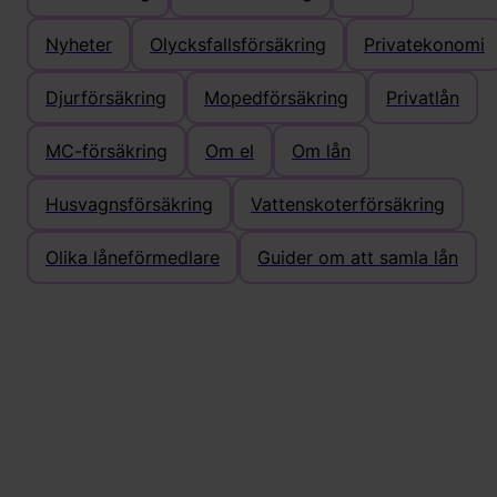
Nyheter
Olycksfallsförsäkring
Privatekonomi
Djurförsäkring
Mopedförsäkring
Privatlån
MC-försäkring
Om el
Om lån
Husvagnsförsäkring
Vattenskoterförsäkring
Olika låneförmedlare
Guider om att samla lån