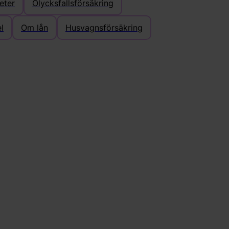
eter
Olycksfallsförsäkring
l
Om lån
Husvagnsförsäkring