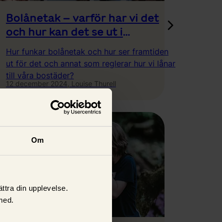
Bolånetak – varför har vi det
och hur kan det se ut i
framtiden?
Hur funkar bolånetak och hur ser framtiden
ut för det och annat som reglerar hur vi lånar
till våra bostäder?
12 december 2024,
Louise Thurell
Om
ttra din upplevelse.
med.