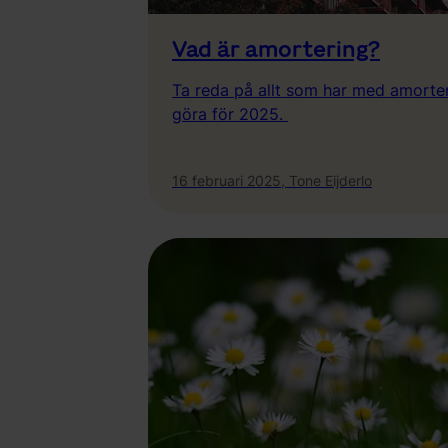
Vad är amortering?
Ta reda på allt som har med amorter
göra för 2025.
16 februari 2025,
Tone Eijderlo