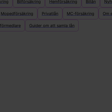
kring
Bilförsäkring
Hemförsäkring
Billån
Nyh
Mopedförsäkring
Privatlån
MC-försäkring
Om e
eförmedlare
Guider om att samla lån