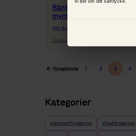
Vi ber om ditt samtycke.
Ränterabatt på bolån – s
mycket kan du spara
Vet du vad ränterabatt är?
24 september 2024,
Johanna King
Föregående
1
2
3
4
Kategorier
Inkomstförsäkring
Villaförsäkring