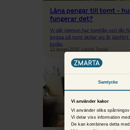
Låna pengar till tomt - hu
fungerar det?
Vi går igenom hur tomtlån och lån fö
bygga på tomt skiljer sig åt jämför
bolån.
23 januari 2025,
Louise Thurell
Samtycke
Vi använder kakor
Vi använder olika spårningsv
Vi delar viss information me
De kan kombinera detta med 