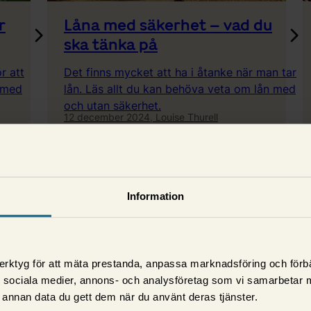
r
Låna med säkerhet – vad du
ska tänka på
r att
Det finns mycket att ha i åtanke när man tar
t med
lån. Läs allt du kan behöva veta om lån med
och utan säkerhet.
12 december 2024,
Louise Thurell
Information
erktyg för att mäta prestanda, anpassa marknadsföring och förbä
d sociala medier, annons- och analysföretag som vi samarbetar 
annan data du gett dem när du använt deras tjänster.