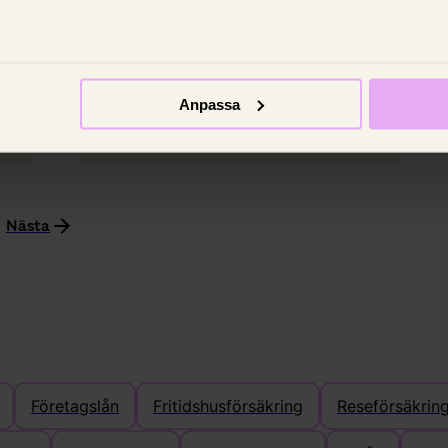
å
Skuldkvot – hur stora
bolåneskulder har ditt
hushåll?
Vet du varför du ska ha koll på din
Anpassa
skuldkvot?
12 september 2024,
Johanna King
Nästa
Företagslån
Fritidshusförsäkring
Reseförsäkrin