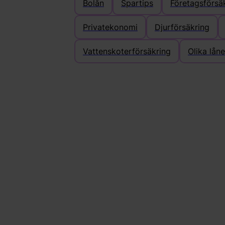
Bolån
Spartips
Företagsförsä
Privatekonomi
Djurförsäkring
Vattenskoterförsäkring
Olika lån