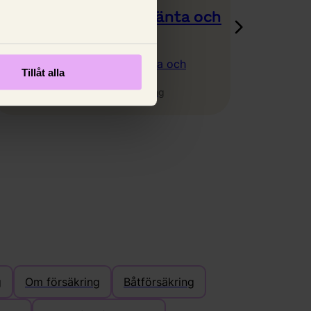
Hur räknar man ut ränta och
amortering?
Vet du hur du räknar du ränta och
Tillåt alla
amortering på ditt bolån?
12 september 2024,
Johanna King
g
Om försäkring
Båtförsäkring