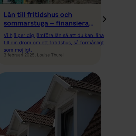
Lån till fritidshus och
sommarstuga – finansiera
drömmen klokt
Vi hjälper dig jämföra lån så att du kan låna
till din dröm om ett fritidshus, så förmånligt
som möjligt.
3 februari 2025,
Louise Thurell