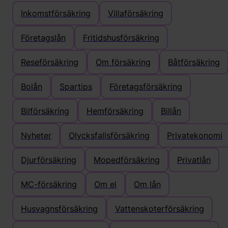
Inkomstförsäkring
Villaförsäkring
Företagslån
Fritidshusförsäkring
Reseförsäkring
Om försäkring
Båtförsäkring
Bolån
Spartips
Företagsförsäkring
Bilförsäkring
Hemförsäkring
Billån
Nyheter
Olycksfallsförsäkring
Privatekonomi
Djurförsäkring
Mopedförsäkring
Privatlån
MC-försäkring
Om el
Om lån
Husvagnsförsäkring
Vattenskoterförsäkring