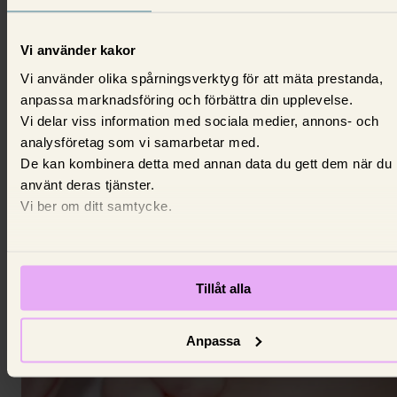
Vi använder kakor
Vi använder olika spårningsverktyg för att mäta prestanda,
anpassa marknadsföring och förbättra din upplevelse.
Vi delar viss information med sociala medier, annons- och
analysföretag som vi samarbetar med.
Anmäl skada: Så anmäler du en
De kan kombinera detta med annan data du gett dem när du
använt deras tjänster.
försäkringsskada
Vi ber om ditt samtycke.
Vi berättar hur du ska göra och vad du bör tänka på
innan du skickar in din skadeanmälan.
6 mars 2024,
Angelica Lindberg
Tillåt alla
Anpassa