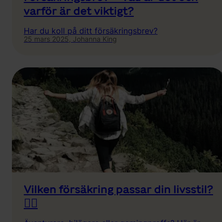
varför är det viktigt?
Har du koll på ditt försäkringsbrev?
25 mars 2025,
Johanna King
Vilken försäkring passar din livsstil?
🏄‍♂️