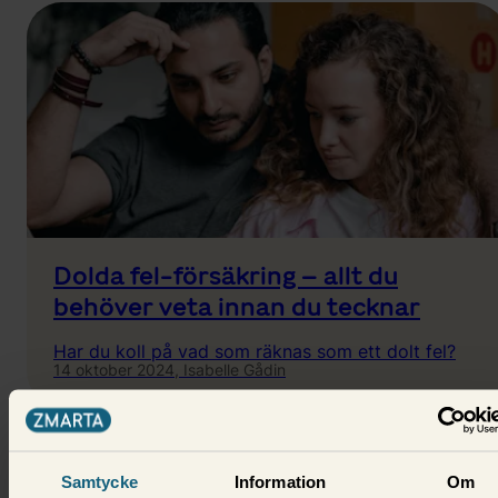
Dolda fel-försäkring – allt du
behöver veta innan du tecknar
Har du koll på vad som räknas som ett dolt fel?
14 oktober 2024,
Isabelle Gådin
Samtycke
Information
Om