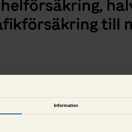
 helförsäkring, ha
afikförsäkring till 
Information