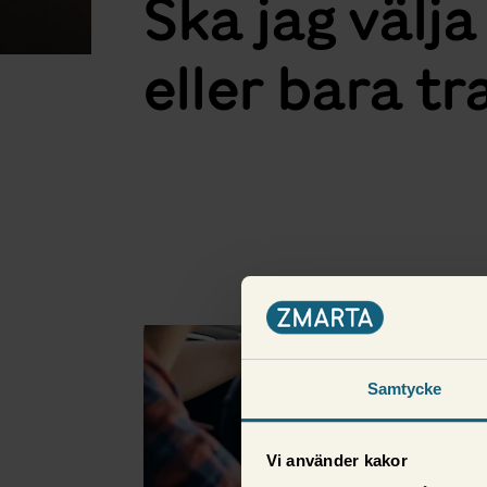
Ska jag välja
eller bara tr
Fler i samma kategori
Samtycke
Vi använder kakor