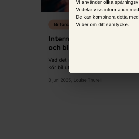
Vi använder olika spårningsv
Vi delar viss information me
De kan kombinera detta med 
Bilförsäkring
Vi ber om ditt samtycke.
Internationellt körkort
och bilförsäkring – så
funkar det när du ska
Vad det är och vad som gäller när du
bila utomlands
kör bil utanför Sverige.
8 juni 2025,
Louise Thurell