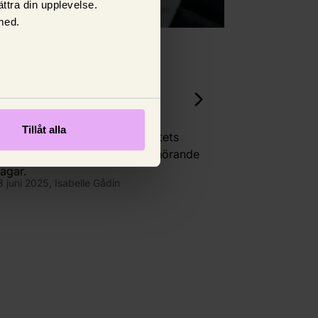
ttra din upplevelse.
med.
Bilförsäkring
Säkerhetsbältet –
livräddande design
Tillåt alla
En djupdykning i säkerhetsbältets
historia, dess funktion och tillhörande
lagar.
8 juni 2025,
Isabelle Gådin