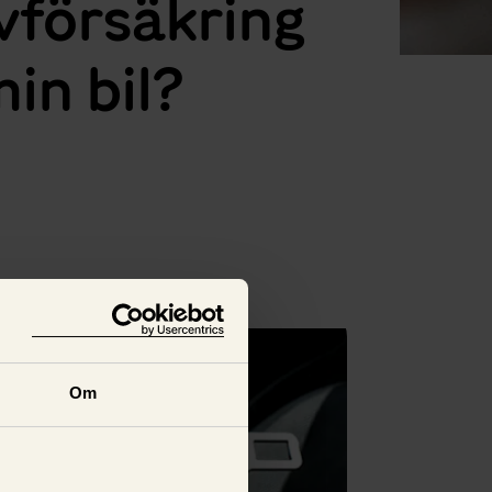
lvförsäkring
min bil?
Se alla
Om