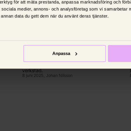
erktyg för att mäta prestanda, anpassa marknadsföring och förbä
d sociala medier, annons- och analysföretag som vi samarbetar 
annan data du gett dem när du använt deras tjänster.
Bilförsäkring
Varningslampor i bilen –
vad betyder de?
Anpassa
Vi går igenom vad varningslamporna
betyder och när du behöver åka till en
verkstad.
8 juni 2025,
Johan Nilsson