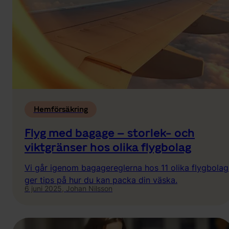
Hemförsäkring
Flyg med bagage – storlek- och
viktgränser hos olika flygbolag
Vi går igenom bagagereglerna hos 11 olika flygbola
ger tips på hur du kan packa din väska.
6 juni 2025,
Johan Nilsson