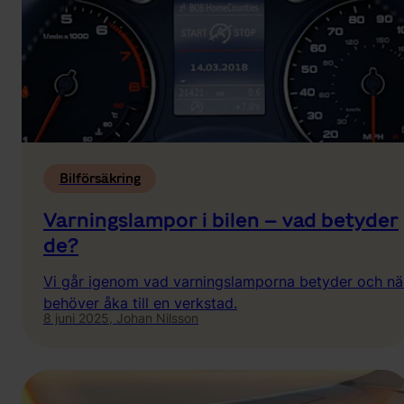
Bilförsäkring
Varningslampor i bilen – vad betyder
de?
Vi går igenom vad varningslamporna betyder och nä
behöver åka till en verkstad.
8 juni 2025,
Johan Nilsson