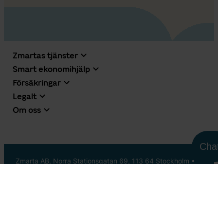
Zmartas tjänster
Smart ekonomihjälp
Försäkringar
Legalt
Om oss
Cha
Zmarta AB, Norra Stationsgatan 69, 113 64 Stockholm •
0431-474768 •
info@zmarta.se
zmarta.se
•
zmarta.fi
•
zmarta.no
•
elskling.se
•
elskling.no
•
axofinans.se
•
uscore.se
Facebook
LinkedIn