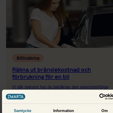
Bilförsäkring
Räkna ut bränslekostnad och
förbrukning för en bil
Vi går igenom hur du beräknar den genomsnittliga
bränsleförbrukningen för din bil.
3 december 2024,
Johan Nilsson
Samtycke
Information
Om