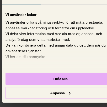
Vi använder kakor
Vi använder olika spårningsverktyg för att mäta prestanda,
anpassa marknadsföring och förbättra din upplevelse.
Vi delar viss information med sociala medier, annons- och
analysföretag som vi samarbetar med.
De kan kombinera detta med annan data du gett dem när du
använt deras tjänster.
Vi ber om ditt samtycke.
Om el
Hur stor är den genomsnittliga
elförbrukningen för ett hushåll?
Tillåt alla
Ta reda på elförbrukningen för ett hushåll med hjälp
några exempel.
Anpassa
3 april 2023,
Johan Nilsson