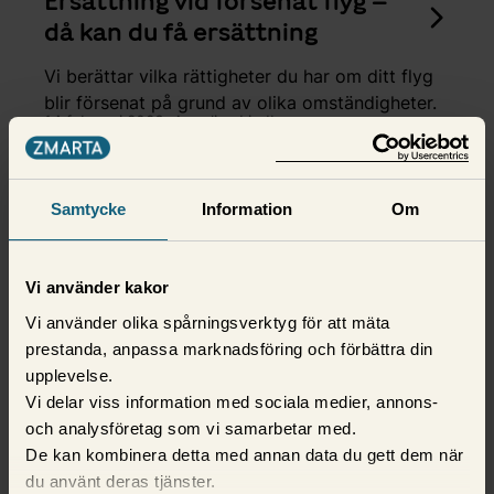
Ersättning vid försenat flyg –
då kan du få ersättning
Vi berättar vilka rättigheter du har om ditt flyg
blir försenat på grund av olika omständigheter.
14 februari 2023,
Angelica Lindberg
Samtycke
Information
Om
Vi använder kakor
Vi använder olika spårningsverktyg för att mäta
prestanda, anpassa marknadsföring och förbättra din
upplevelse.
Vi delar viss information med sociala medier, annons-
och analysföretag som vi samarbetar med.
De kan kombinera detta med annan data du gett dem när
Reseförsäkring
du använt deras tjänster.