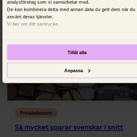
analysföretag som vi samarbetar med.
grundläggande för att avgöra om du tillhör
De kan kombinera detta med annan data du gett dem när du
medelklassen.
använt deras tjänster.
16 mars 2026,
Louise Thurell
Vi ber om ditt samtycke.
Tillåt alla
Anpassa
Privatekonomi
Så mycket sparar svenskar i snitt