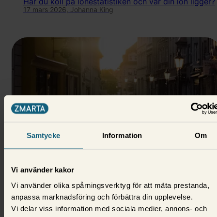
Har du koll på lönestatistiken och var din lön ligger?
17 mars 2026,
Johanna King
Samtycke
Information
Om
Privatekonomi
Vi använder kakor
Medelklass - vad är det och vem
Vi använder olika spårningsverktyg för att mäta prestanda,
tillhör den?
anpassa marknadsföring och förbättra din upplevelse.
Vi delar viss information med sociala medier, annons- och
Din inkomst, ditt yrke och din utbildning är