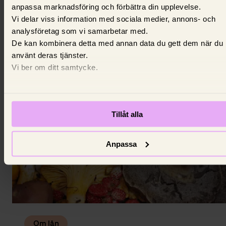
anpassa marknadsföring och förbättra din upplevelse.
Borgen – vad innebär det att gå i
Vi delar viss information med sociala medier, annons- och
borgen för någon?
analysföretag som vi samarbetar med.
De kan kombinera detta med annan data du gett dem när du
Att gå i borgen betyder att du åtar dig att betala nå
använt deras tjänster.
annans skuld om låntagaren inte kan betala.
Vi ber om ditt samtycke.
28 juli 2026,
Johanna King
Tillåt alla
Anpassa
Om lån