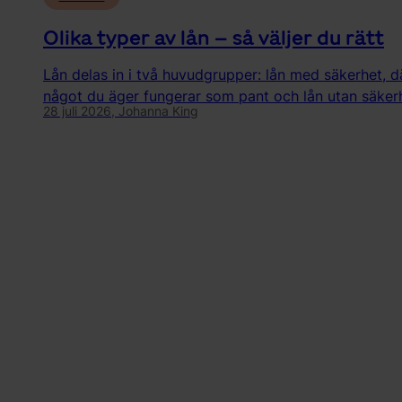
Olika typer av lån – så väljer du rätt
Lån delas in i två huvudgrupper: lån med säkerhet, d
något du äger fungerar som pant och lån utan säker
28 juli 2026,
Johanna King