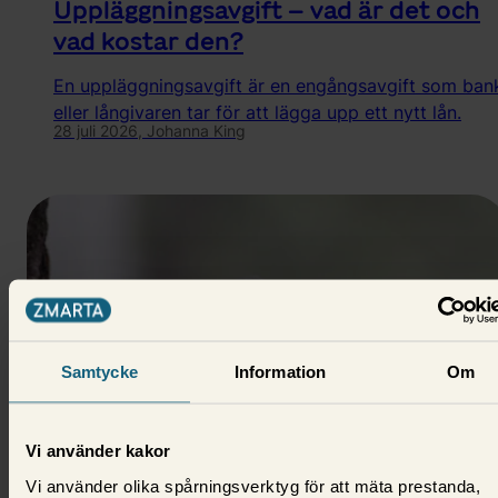
Uppläggningsavgift – vad är det och
vad kostar den?
En uppläggningsavgift är en engångsavgift som ban
eller långivaren tar för att lägga upp ett nytt lån.
28 juli 2026,
Johanna King
Samtycke
Information
Om
Vi använder kakor
Om lån
Vi använder olika spårningsverktyg för att mäta prestanda,