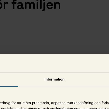
ör familjen
Information
erktyg för att mäta prestanda, anpassa marknadsföring och förbä
d sociala medier, annons- och analysföretag som vi samarbetar 