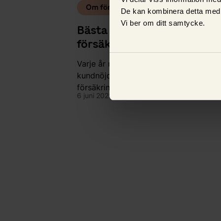
Om försäkring
De kan kombinera detta med 
Vi ber om ditt samtycke.
Bästa
försäkringsbolaget
2024
Varje år mäter Svenskt kvalitetsindex
kundnöjdheten inom
försäkringsbranschen. Vi går igenom
6 juni 2025,
Louise Thurell
resultatet 2024!