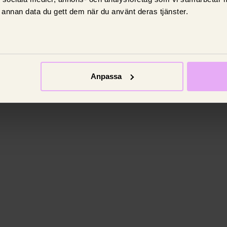
Om försäkring
annan data du gett dem när du använt deras tjänster.
Försäkringsbrev – Vad
är det och varför är det
viktigt?
Har du koll på ditt försäkringsbrev?
Anpassa
25 mars 2025,
Johanna King