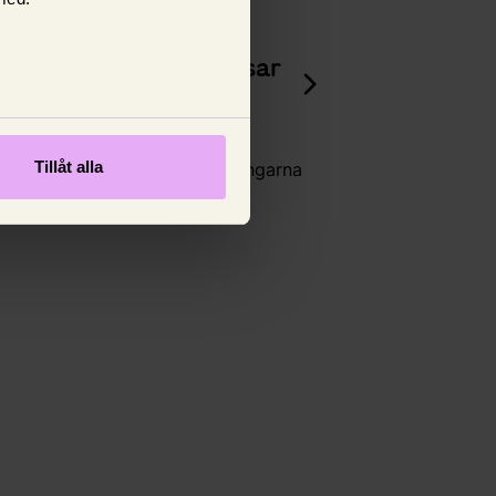
Om försäkring
Vilken försäkring passar
din livsstil? 🏄‍♂️
Äventyrare, bilägare eller
Tillåt alla
gamingproffs? Här är försäkringarna
för dig!
12 februari 2025,
Wilma Björlin