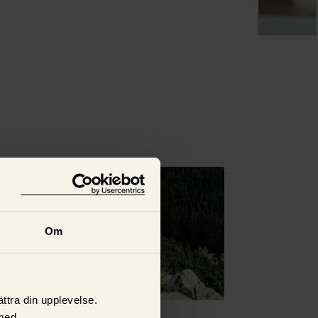
Se alla
Om
ttra din upplevelse.
med.