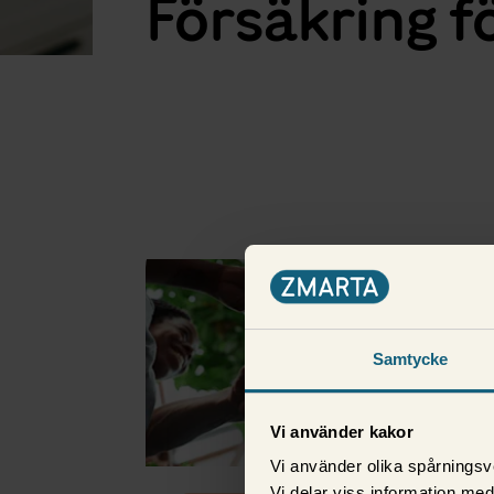
Försäkring f
Fler i samma kategori
Samtycke
Vi använder kakor
Vi använder olika spårningsv
Vi delar viss information me