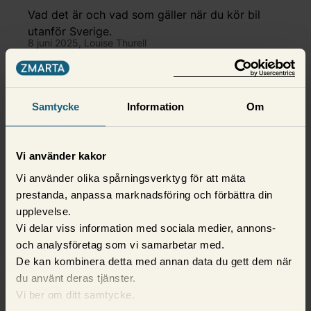
när du ska bila utomlands
Vad det är och vad som gäller när du kör bil
utanför Sverige.
8 juni 2025,
Louise Thurell
Samtycke
Information
Om
Vi använder kakor
Vi använder olika spårningsverktyg för att mäta
prestanda, anpassa marknadsföring och förbättra din
upplevelse.
Vi delar viss information med sociala medier, annons-
och analysföretag som vi samarbetar med.
Bilförsäkring
De kan kombinera detta med annan data du gett dem när
du använt deras tjänster.
Varningslampor i bilen – vad
Vi ber om ditt samtycke.
betyder de?