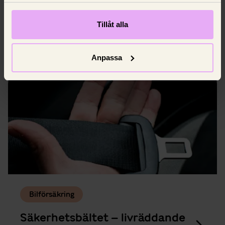
Vi går igenom vad varningslamporna betyder
Tillåt alla
och när du behöver åka till en verkstad.
8 juni 2025,
Johan Nilsson
Anpassa
Bilförsäkring
Säkerhetsbältet – livräddande