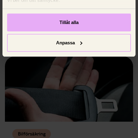
Vi ber om ditt samtycke.
Varningslampor i bilen – vad
betyder de?
Tillåt alla
Vi går igenom vad varningslamporna betyder
och när du behöver åka till en verkstad.
8 juni 2025,
Johan Nilsson
Anpassa
Bilförsäkring