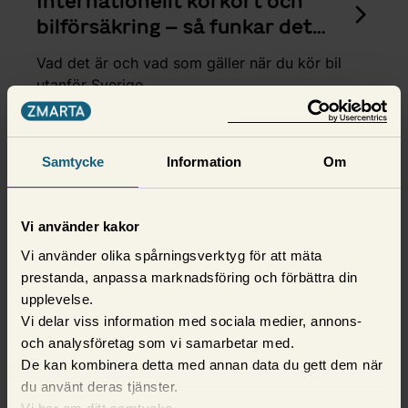
Internationellt körkort och
bilförsäkring – så funkar det
när du ska bila utomlands
Vad det är och vad som gäller när du kör bil
utanför Sverige.
8 juni 2025,
Louise Thurell
Samtycke
Information
Om
Vi använder kakor
Vi använder olika spårningsverktyg för att mäta
prestanda, anpassa marknadsföring och förbättra din
upplevelse.
Vi delar viss information med sociala medier, annons-
och analysföretag som vi samarbetar med.
De kan kombinera detta med annan data du gett dem när
Bilförsäkring
du använt deras tjänster.