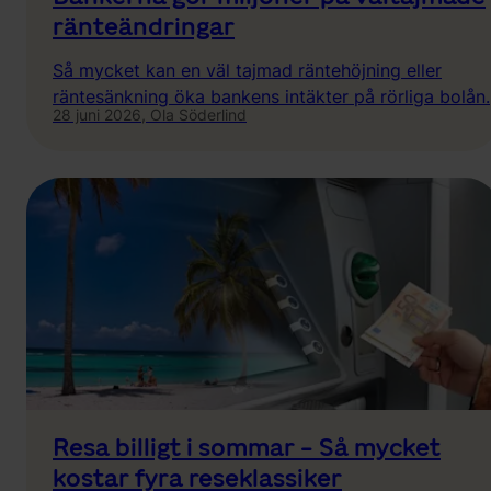
ränteändringar
Så mycket kan en väl tajmad räntehöjning eller
räntesänkning öka bankens intäkter på rörliga bolån.
28 juni 2026,
Ola Söderlind
Resa billigt i sommar - Så mycket
kostar fyra reseklassiker