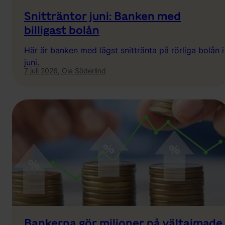
Snitträntor juni: Banken med
billigast bolån
Här är banken med lägst snittränta på rörliga bolån i
juni.
7 juli 2026,
Ola Söderlind
Bankerna gör miljoner på vältajmade