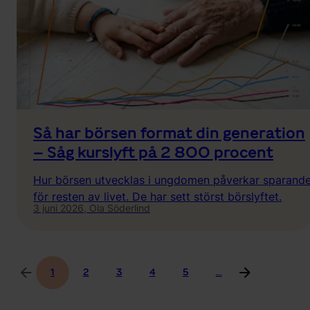
Så har börsen format din generation
– Såg kurslyft på 2 800 procent
Hur börsen utvecklas i ungdomen påverkar sparande
för resten av livet. De har sett störst börslyftet.
3 juni 2026,
Ola Söderlind
1
2
3
4
5
...