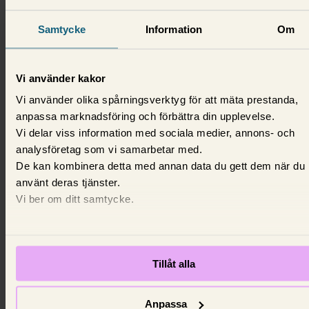
Samtycke
Information
Om
Vi använder kakor
Vi använder olika spårningsverktyg för att mäta prestanda,
anpassa marknadsföring och förbättra din upplevelse.
Vi delar viss information med sociala medier, annons- och
analysföretag som vi samarbetar med.
De kan kombinera detta med annan data du gett dem när du
Fritidshus: Prisfall i kustfavoriterna -
använt deras tjänster.
Utklassas av börsen
Vi ber om ditt samtycke.
Zmarta har jämfört prisutvecklingen på fritidshus i e
kustnära områden. Här har priserna fallit mest.
8 juni 2026,
Ola Söderlind
Tillåt alla
Anpassa