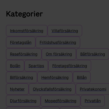
Kategorier
Inkomstförsäkring
Villaförsäkring
Företagslån
Fritidshusförsäkring
Reseförsäkring
Om försäkring
Båtförsäkring
Bolån
Spartips
Företagsförsäkring
Bilförsäkring
Hemförsäkring
Billån
Nyheter
Olycksfallsförsäkring
Privatekonomi
Djurförsäkring
Mopedförsäkring
Privatlån