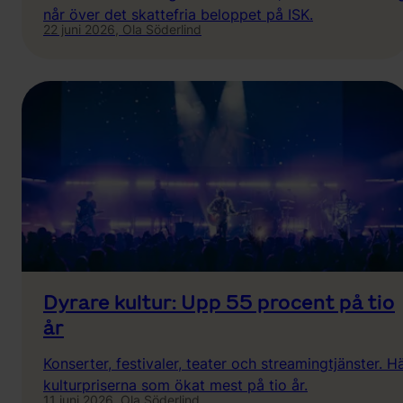
når över det skattefria beloppet på ISK.
22 juni 2026,
Ola Söderlind
Dyrare kultur: Upp 55 procent på tio
år
Konserter, festivaler, teater och streamingtjänster. Hä
kulturpriserna som ökat mest på tio år.
11 juni 2026,
Ola Söderlind