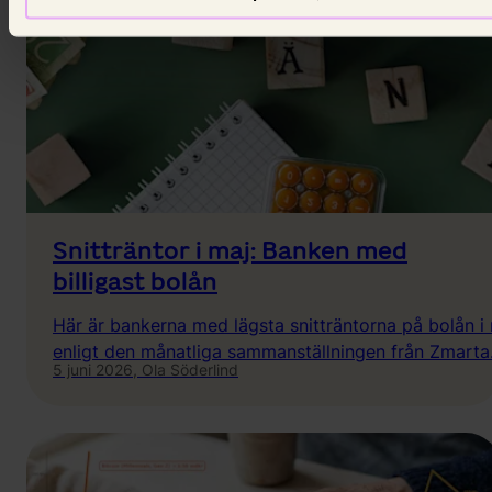
Snitträntor i maj: Banken med
billigast bolån
Här är bankerna med lägsta snitträntorna på bolån i 
enligt den månatliga sammanställningen från Zmarta
5 juni 2026,
Ola Söderlind