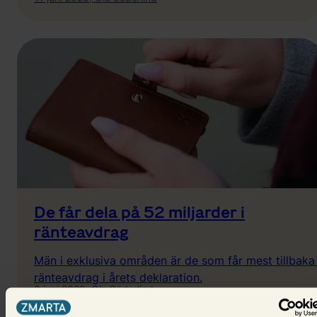
De får dela på 52 miljarder i
ränteavdrag
Män i exklusiva områden är de som får mest tillbaka 
ränteavdrag i årets deklaration.
8 juni 2026,
Ola Söderlind