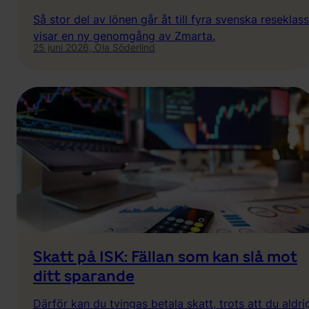
Så stor del av lönen går åt till fyra svenska reseklass
visar en ny genomgång av Zmarta.
25 juni 2026,
Ola Söderlind
Skatt på ISK: Fällan som kan slå mot
ditt sparande
Därför kan du tvingas betala skatt, trots att du aldri