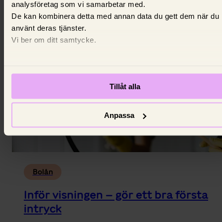
analysföretag som vi samarbetar med.
dem.
De kan kombinera detta med annan data du gett dem när du
8 juni 2025,
Louise Thurell
använt deras tjänster.
Vi ber om ditt samtycke.
Tillåt alla
Anpassa
Bolån
Inför visningen – gör ett bra första
intryck