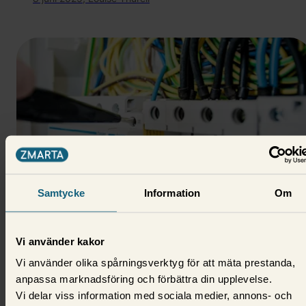
Samtycke
Information
Om
Bolån
Driftkostnad - räkna ut vad det
Vi använder kakor
kostar dig
Vi använder olika spårningsverktyg för att mäta prestanda,
anpassa marknadsföring och förbättra din upplevelse.
Driftkostnader är en stor del av bostadsägares
Vi delar viss information med sociala medier, annons- och
månadskostnad, vi hjälper dig att se över och sänka