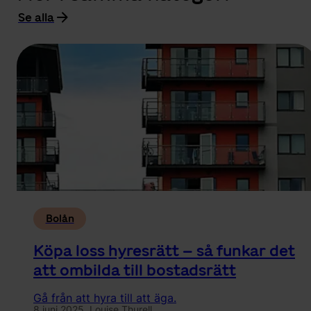
Se alla
Bolån
Köpa loss hyresrätt – så funkar det
att ombilda till bostadsrätt
Gå från att hyra till att äga.
8 juni 2025,
Louise Thurell