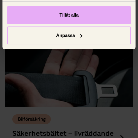
Vi går igenom vad varningslamporna betyder
Tillåt alla
och när du behöver åka till en verkstad.
8 juni 2025,
Johan Nilsson
Anpassa
Bilförsäkring
Säkerhetsbältet – livräddande