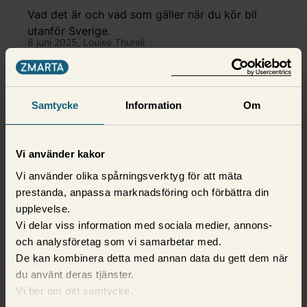
när du ska bila utomlands
Vad det är och vad som gäller när du kör bil
utanför Sverige.
8 juni 2025,
Louise Thurell
Samtycke
Information
Om
Vi använder kakor
Vi använder olika spårningsverktyg för att mäta
prestanda, anpassa marknadsföring och förbättra din
upplevelse.
Vi delar viss information med sociala medier, annons-
och analysföretag som vi samarbetar med.
Bilförsäkring
De kan kombinera detta med annan data du gett dem när
du använt deras tjänster.
Varningslampor i bilen – vad
Vi ber om ditt samtycke.
betyder de?