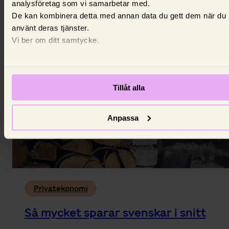
analysföretag som vi samarbetar med.
grundläggande för att avgöra om du tillhör
De kan kombinera detta med annan data du gett dem när du
medelklassen.
använt deras tjänster.
16 mars 2026,
Louise Thurell
Vi ber om ditt samtycke.
Tillåt alla
Anpassa
Privatekonomi
Så mycket sparar svenskar i snitt