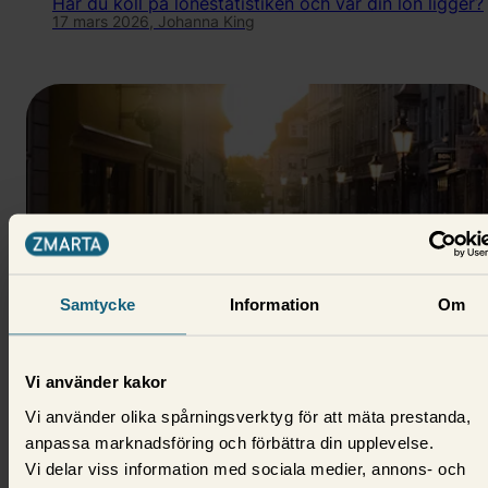
Har du koll på lönestatistiken och var din lön ligger?
17 mars 2026,
Johanna King
Samtycke
Information
Om
Privatekonomi
Vi använder kakor
Medelklass - vad är det och vem
Vi använder olika spårningsverktyg för att mäta prestanda,
tillhör den?
anpassa marknadsföring och förbättra din upplevelse.
Vi delar viss information med sociala medier, annons- och
Din inkomst, ditt yrke och din utbildning är