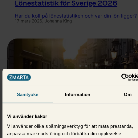
Lönestatistik för Sverige 2026
Har du koll på lönestatistiken och var din lön ligger?
17 mars 2026,
Johanna King
Samtycke
Information
Om
Privatekonomi
Vi använder kakor
Vi använder olika spårningsverktyg för att mäta prestanda,
Medelklass - vad är det och vem
anpassa marknadsföring och förbättra din upplevelse.