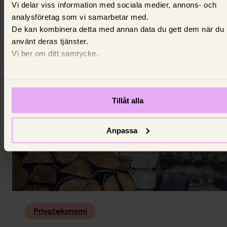
tillhör den?
Vi delar viss information med sociala medier, annons- och
analysföretag som vi samarbetar med.
Din inkomst, ditt yrke och din utbildning är
De kan kombinera detta med annan data du gett dem när du
grundläggande för att avgöra om du tillhör
använt deras tjänster.
medelklassen.
Vi ber om ditt samtycke.
16 mars 2026,
Louise Thurell
Tillåt alla
Anpassa
Privatekonomi