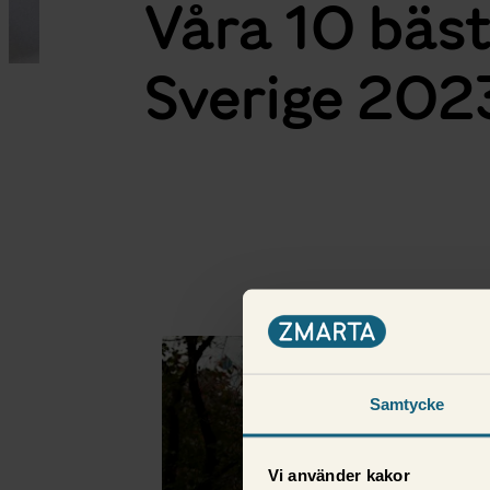
Våra 10 bäst
Sverige 202
Fler i samma kategor
Samtycke
Vi använder kakor