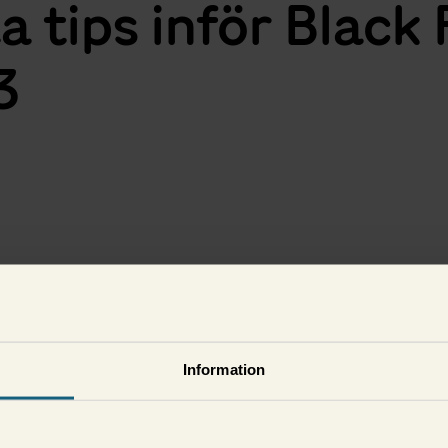
a tips inför Black 
3
i
Information