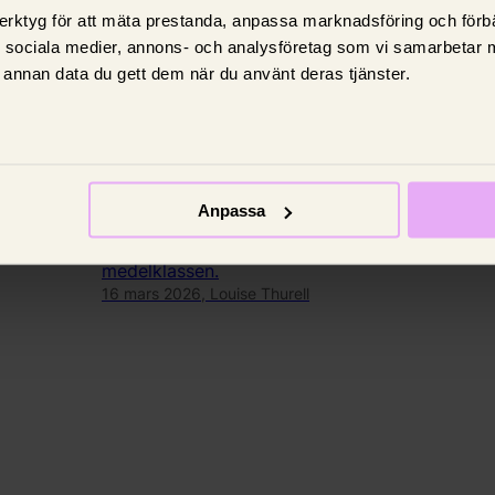
erktyg för att mäta prestanda, anpassa marknadsföring och förbä
d sociala medier, annons- och analysföretag som vi samarbetar 
annan data du gett dem när du använt deras tjänster.
Privatekonomi
Medelklass - vad är det och
vem tillhör den?
Anpassa
r din lön
Din inkomst, ditt yrke och din utbildning är
grundläggande för att avgöra om du tillhör
medelklassen.
16 mars 2026,
Louise Thurell