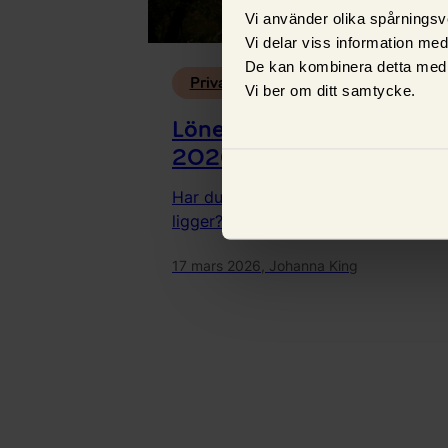
Vi använder olika spårningsv
Vi delar viss information me
De kan kombinera detta med 
Privatekonomi
Vi ber om ditt samtycke.
Lönestatistik för Sverige
2026
Har du koll på lönestatistiken och va
ligger?
17 mars 2026,
Johanna King