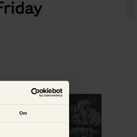
Friday
Se alla
Om