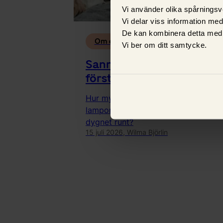
Vi använder olika spårningsv
Vi delar viss information me
De kan kombinera detta med 
Om el
Vi ber om ditt samtycke.
Sanningen om elen i din
första lägenhet – vad kos
den egentligen? 💡🏡
Hur mycket kostar det egentligen at
lamporna tända, laga mat och scroll
dygnet runt?
15 juli 2026,
Wilma Björlin