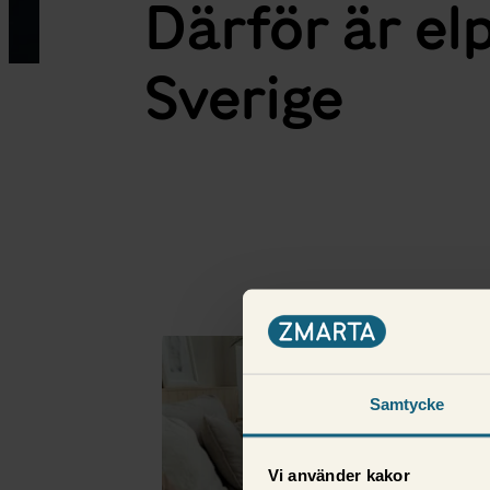
Därför är el
Sverige
Fler i samma kategor
Samtycke
Vi använder kakor