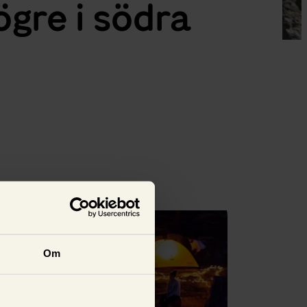
ögre i södra
Se alla
Om