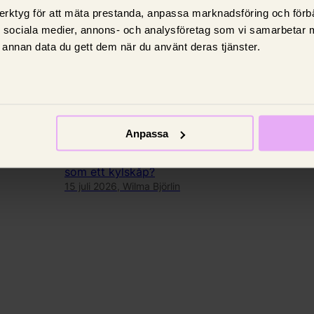
erktyg för att mäta prestanda, anpassa marknadsföring och förbä
d sociala medier, annons- och analysföretag som vi samarbetar 
annan data du gett dem när du använt deras tjänster.
Om el
Myt eller sanning: Drar din
tar
gaming lika mycket el som
kylskåpet? 🎮⚡
Anpassa
t ha
Har du någonsin hört påståendet att en
a TikTok
Playstation (eller Xbox) drar lika mycket el
som ett kylskåp?
15 juli 2026,
Wilma Björlin