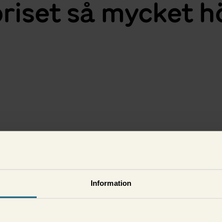
priset så mycket h
i
Information