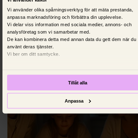
Om el
Vi använder olika spårningsverktyg för att mäta prestanda,
anpassa marknadsföring och förbättra din upplevelse.
Fast eller rörligt elpris – så mycket
Vi delar viss information med sociala medier, annons- och
kan du spara på att välja rätt avtal
analysföretag som vi samarbetar med.
De kan kombinera detta med annan data du gett dem när du
Väljer du fast eller rörligt elpris? Ditt val kan göra st
använt deras tjänster.
skillnader för plånboken.
Vi ber om ditt samtycke.
8 maj 2025,
Wilma Björlin
Tillåt alla
Anpassa