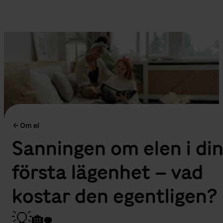
Om el
Sanningen om elen i di
första lägenhet – vad
kostar den egentligen?
💡🏡