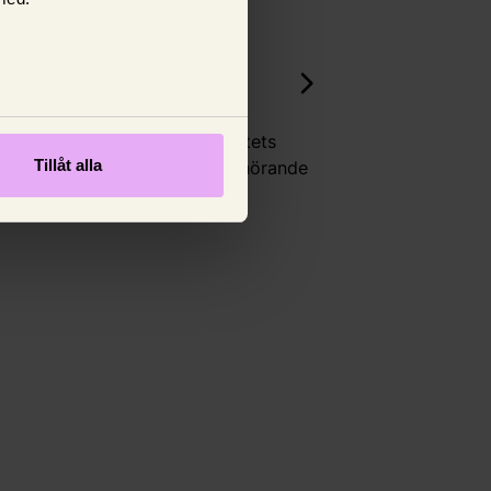
Bilförsäkring
Säkerhetsbältet –
livräddande design
En djupdykning i säkerhetsbältets
Tillåt alla
historia, dess funktion och tillhörande
lagar.
8 juni 2025,
Isabelle Gådin