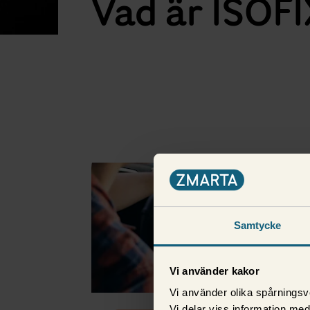
Vad är ISOFI
Fler i samma kategori
Samtycke
Vi använder kakor
Vi använder olika spårningsv
Vi delar viss information me