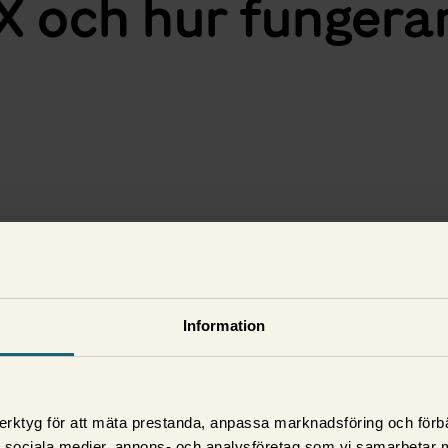
X och hur fungera
Information
erktyg för att mäta prestanda, anpassa marknadsföring och förbä
d sociala medier, annons- och analysföretag som vi samarbetar 