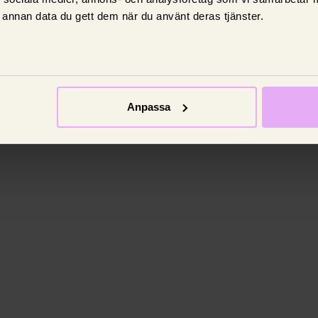
Bilförsäkring
annan data du gett dem när du använt deras tjänster.
Varningslampor i bilen –
vad betyder de?
Vi går igenom vad varningslamporna
Anpassa
betyder och när du behöver åka till en
verkstad.
8 juni 2025,
Johan Nilsson