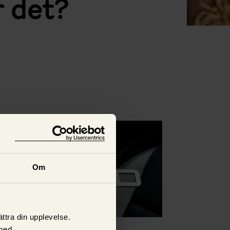
r det?
Se alla
Om
ttra din upplevelse.
med.