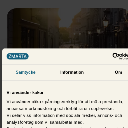
Samtycke
Information
Om
Privatekonomi
Medelklass - vad är det och vem
Vi använder kakor
tillhör den?
Vi använder olika spårningsverktyg för att mäta prestanda,
anpassa marknadsföring och förbättra din upplevelse.
Din inkomst, ditt yrke och din utbildning är
Vi delar viss information med sociala medier, annons- och
grundläggande för att avgöra om du tillhör
analysföretag som vi samarbetar med.
medelklassen.