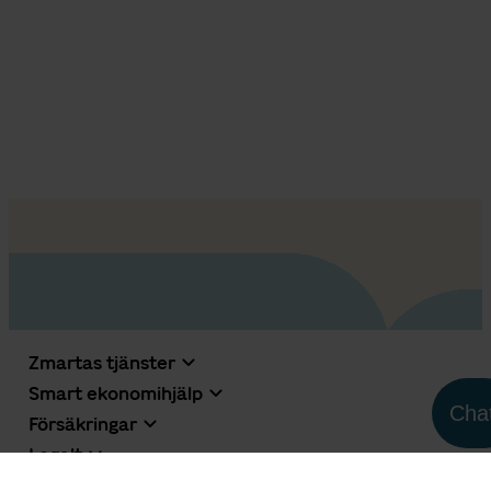
Zmartas tjänster
Smart ekonomihjälp
Cha
Försäkringar
Legalt
Om oss