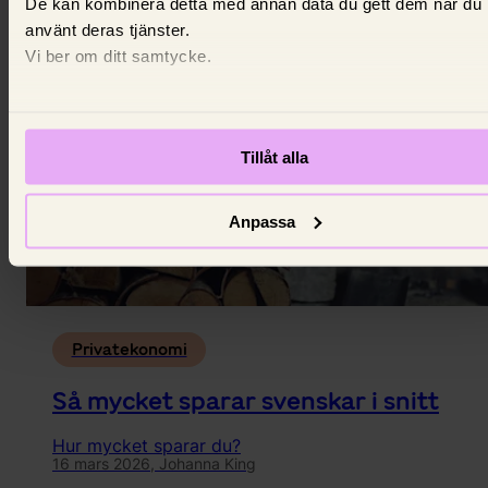
De kan kombinera detta med annan data du gett dem när du
16 mars 2026,
Louise Thurell
använt deras tjänster.
Vi ber om ditt samtycke.
Tillåt alla
Anpassa
Privatekonomi
Så mycket sparar svenskar i snitt
Hur mycket sparar du?
16 mars 2026,
Johanna King