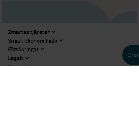
Zmartas tjänster
Smart ekonomihjälp
Försäkringar
Cha
Legalt
Om oss
Zmarta AB, Norra Stationsgatan 69, 113 64 Stockholm •
0431-474768 •
info@zmarta.se
zmarta.se
•
zmarta.fi
•
zmarta.no
•
elskling.se
•
elskling.no
•
axofinans.se
•
uscore.se
Facebook
LinkedIn