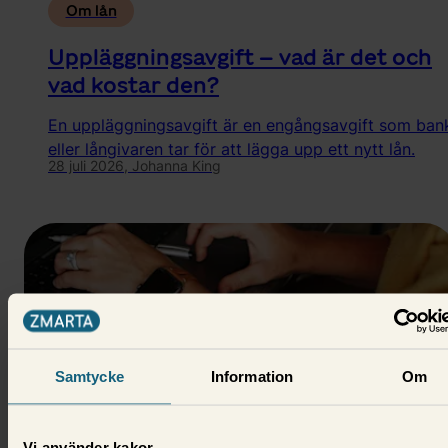
Om lån
Uppläggningsavgift – vad är det och
vad kostar den?
En uppläggningsavgift är en engångsavgift som ban
eller långivaren tar för att lägga upp ett nytt lån.
28 juli 2026,
Johanna King
Samtycke
Information
Om
Vi använder kakor