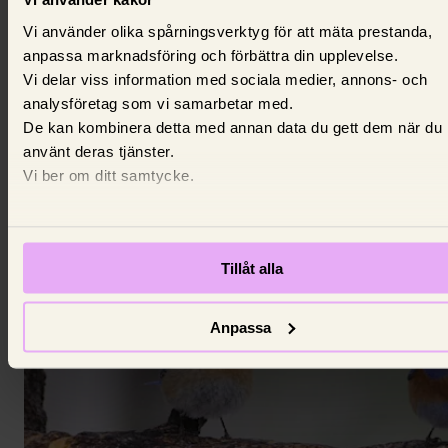
Om lån
Vi använder olika spårningsverktyg för att mäta prestanda,
anpassa marknadsföring och förbättra din upplevelse.
Effektiv ränta – vad är det och hur
Vi delar viss information med sociala medier, annons- och
räknas den ut?
analysföretag som vi samarbetar med.
De kan kombinera detta med annan data du gett dem när du
Effektiv ränta är en procentsats som visar den total
använt deras tjänster.
årskostnaden för ett lån.
Vi ber om ditt samtycke.
28 juli 2026,
Tone Eijderlo
Tillåt alla
Anpassa