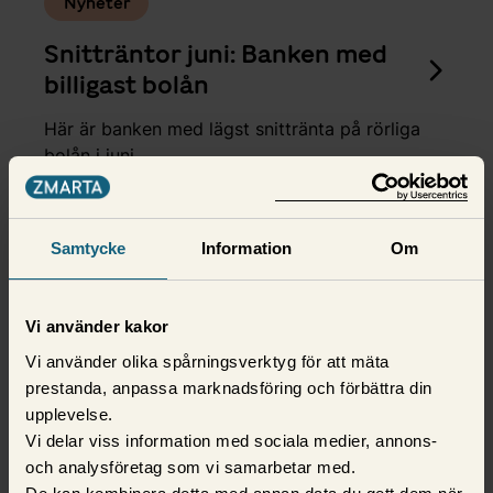
Nyheter
Snitträntor juni: Banken med
billigast bolån
Här är banken med lägst snittränta på rörliga
bolån i juni.
7 juli 2026,
Ola Söderlind
Samtycke
Information
Om
Vi använder kakor
Vi använder olika spårningsverktyg för att mäta
prestanda, anpassa marknadsföring och förbättra din
upplevelse.
Vi delar viss information med sociala medier, annons-
och analysföretag som vi samarbetar med.