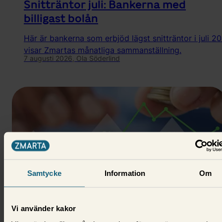
Snitträntor juli: Bankerna med
billigast bolån
Här är bankerna som erbjöd lägst snitträntor i juli 20
visar Zmartas månatliga sammanställning.
7 augusti 2026,
Ola Söderlind
Samtycke
Information
Om
Vi använder kakor
Nyheter