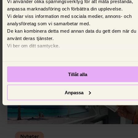
Vi använder olika spårningsverktyg för att mäta prestanda,
Bankerna gör miljoner på vältajmade
anpassa marknadsföring och förbättra din upplevelse.
ränteändringar
Vi delar viss information med sociala medier, annons- och
analysföretag som vi samarbetar med.
Så mycket kan en väl tajmad räntehöjning eller
De kan kombinera detta med annan data du gett dem när du
räntesänkning öka bankens intäkter på rörliga bolån.
använt deras tjänster.
28 juni 2026,
Ola Söderlind
Vi ber om ditt samtycke.
Tillåt alla
Anpassa
Nyheter