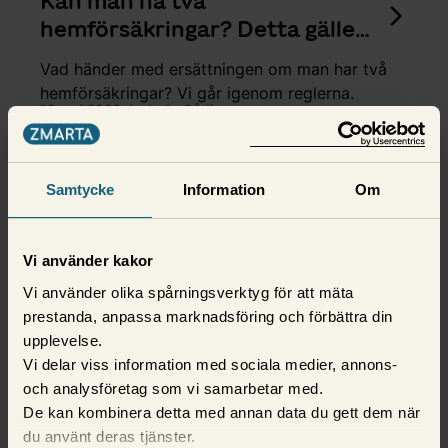
Kan man ha två
hemförsäkringar? Detta gäller
vid dubbelförsäkring
Vad händer med ersättningen om man har två
hemförsäkringar? Vi går igenom reglerna.
13 maj 2026,
Isabelle Gådin
Samtycke
Information
Om
Vi använder kakor
Vi använder olika spårningsverktyg för att mäta
prestanda, anpassa marknadsföring och förbättra din
upplevelse.
Vi delar viss information med sociala medier, annons-
och analysföretag som vi samarbetar med.
De kan kombinera detta med annan data du gett dem när
Hemförsäkring
du använt deras tjänster.