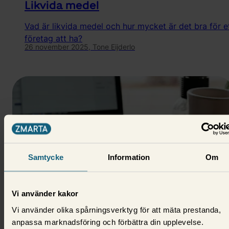
Likvida medel
Vad är likvida medel och hur mycket är det bra för e
företag att ha?
26 november 2025,
Tone Eijderlo
Samtycke
Information
Om
Vi använder kakor
Företagslån
Vi använder olika spårningsverktyg för att mäta prestanda,
anpassa marknadsföring och förbättra din upplevelse.
Skatt på vinst i aktiebolag – en