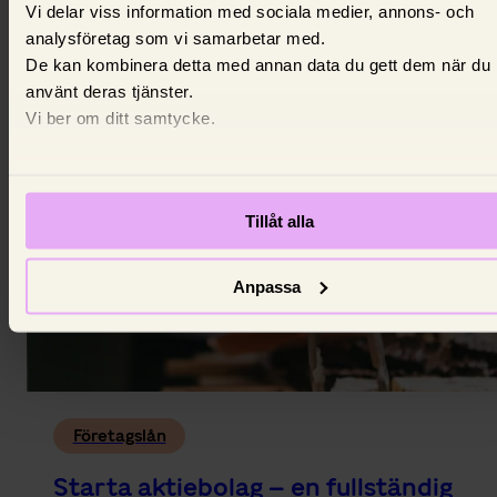
Vi delar viss information med sociala medier, annons- och
omfattande guide
analysföretag som vi samarbetar med.
De kan kombinera detta med annan data du gett dem när du
Aktiebolagsbeskattning i ett nötskal.
använt deras tjänster.
16 februari 2025,
Isabelle Gådin
Vi ber om ditt samtycke.
Tillåt alla
Anpassa
Företagslån
Starta aktiebolag – en fullständig