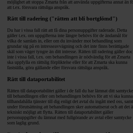
möjlighet att stoppa Zmarta från att använda uppgifterna annat än f
att t.ex. försvara rättsliga anspråk.
Rätt till radering ("rätten att bli bortglömd")
Du har i vissa fall rätt att få dina personuppgifter raderade. Detta
gäller t.ex. om uppgifterna inte längre behövs för de ändamål för
vilka de samlats in, eller om du invänder mot behandling som
grundar sig på en intresseavvägning och det inte finns berättigade
skäl som väger tyngre än ditt intresse. Rätten till radering gäller do
inte i vissa fall, t.ex. om behandlingen är nödvändig för att Zmarta
ska uppfylla en rättslig förpliktelse eller för att Zmarta ska kunna
fastställa, göra gällande eller försvara rättsliga anspråk.
Rätt till dataportabilitet
Rätten till dataportabilitet gäller i de fall du har lämnat ditt samtyck
till behandlingen eller om behandlingen behövs för att vi ska kunna
tillhandahålla tjänster till dig enligt det avtal du ingått med oss, samt
under förutsättning att behandlingen sker automatiserat och att det ä
tekniskt möjligt att flytta. Rätten till dataportabilitet gäller
personuppgifter du lämnat med fullgörande av avtal eller samtycke
som laglig grund.