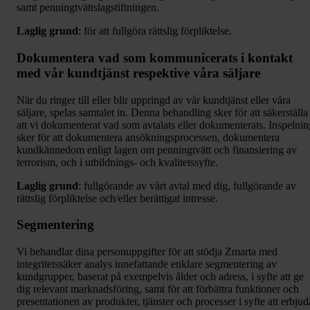
samt penningtvättslagstiftningen.
Laglig grund
: för att fullgöra rättslig förpliktelse.
Dokumentera vad som kommunicerats i kontakt
med vår kundtjänst respektive våra säljare
När du ringer till eller blir uppringd av vår kundtjänst eller våra
säljare, spelas samtalet in. Denna behandling sker för att säkerställa
att vi dokumenterat vad som avtalats eller dokumenterats. Inspelnin
sker för att dokumentera ansökningsprocessen, dokumentera
kundkännedom enligt lagen om penningtvätt och finansiering av
terrorism, och i utbildnings- och kvalitetssyfte.
Laglig grund
: fullgörande av vårt avtal med dig, fullgörande av
rättslig förpliktelse och/eller berättigat intresse.
Segmentering
Vi behandlar dina personuppgifter för att stödja Zmarta med
integritetssäker analys innefattande enklare segmentering av
kundgrupper, baserat på exempelvis ålder och adress, i syfte att ge
dig relevant marknadsföring, samt för att förbättra funktioner och
presentationen av produkter, tjänster och processer i syfte att erbjud