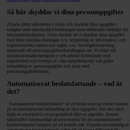
Så här skyddar vi dina personuppgifter
Zmarta sätter säkerheten i fokus och skyddar dina uppgifter i
enlighet med dataskyddsförordningen samt etablerade riktlinjer för
informationssäkerhet. Detta innebär att vi skyddar dina uppgifter
med både tekniska lösningar, t.ex. kryptering av information, och
organisatoriska rutiner och regler, t.ex. behörighetsstyrning,
anpassade till personuppgiftsbehandlingens art. Vi följer vår
informationssäkerhetspolicy och arbetar fortlöpande med
registervård och översyn av våra samarbetsavtal vad gäller
behandling av personuppgifter och avtal med
personuppgiftsbiträden.
Automatiserat beslutsfattande – vad är
det?
"Automatiserat beslutsfattande" är ett beslut som tas enbart baserat
på en automatiserad behandling av dina uppgifter. Det sker med
hjälp av exempelvis en programkod eller en algoritm. Zmarta
säkerställer kontinuerligt att processerna för det automatiserade
beslutsfattandet fungerar på ett korrekt sätt. Zmartas användning av
automatiserat beslutsfattande syftar till att kunna tillhandahålla