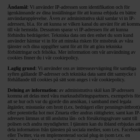
Ändamål
: Vi använder IP-adressen som identifikation och för
igenkännande av dina inställningar för att kunna erbjuda en bättre
användarupplevelse. Även av administrativa skäl samlar vi in IP-
adressen, bl.a. för att kunna se vilken kanal du använt för att komm
till vår hemsida. Dessutom sparar vi IP-adressen för att kunna
förhindra bedrägerier. Tekniska data om den enhet du som kund
använder hämtar vi in för att minska risken för missbruk av våra
tjänster och dina uppgifter samt för att för att göra tekniska
förbättringar och felsöka. Mer information om vår användning av
cookies finner du i vår cookiepolicy.
Laglig grund
: Vi använder oss av intresseavvägning för samtliga
syften gällande IP-adresser och tekniska data samt ditt samtycke i
förhållande till cookies på sätt som anges i vår cookiepolicy.
Delning av information
: av administrativa skäl kan IP-adressen
komma att delas med våra marknadsföringspartners, exempelvis för
att se hur och var du gjorde din ansökan, i samband med legala
åtgärder, misstanke om brott (t.ex. bedrägeri eller penningtvättbrott)
eller potentiella hot mot Zmarta eller andras rättigheter, samt kan IP
adressen lämnas ut till anslutna lån- och försäkringsgivare samt till
polisen och andra myndigheter. I tjänsten kan du ibland erbjudas att
dela information från tjänsten på sociala medier, som t.ex. Faceboo
eller Twitter, via en implementerad social plug-in (som t.ex. en