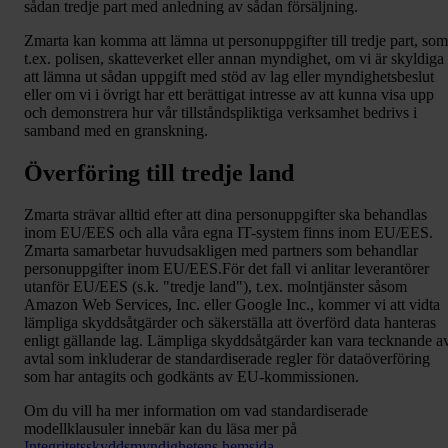
sådan tredje part med anledning av sådan försäljning.
Zmarta kan komma att lämna ut personuppgifter till tredje part, som
t.ex. polisen, skatteverket eller annan myndighet, om vi är skyldiga
att lämna ut sådan uppgift med stöd av lag eller myndighetsbeslut
eller om vi i övrigt har ett berättigat intresse av att kunna visa upp
och demonstrera hur vår tillståndspliktiga verksamhet bedrivs i
samband med en granskning.
Överföring till tredje land
Zmarta strävar alltid efter att dina personuppgifter ska behandlas
inom EU/EES och alla våra egna IT-system finns inom EU/EES.
Zmarta samarbetar huvudsakligen med partners som behandlar
personuppgifter inom EU/EES.För det fall vi anlitar leverantörer
utanför EU/EES (s.k. "tredje land"), t.ex. molntjänster såsom
Amazon Web Services, Inc. eller Google Inc., kommer vi att vidta
lämpliga skyddsåtgärder och säkerställa att överförd data hanteras
enligt gällande lag. Lämpliga skyddsåtgärder kan vara tecknande a
avtal som inkluderar de standardiserade regler för dataöverföring
som har antagits och godkänts av EU-kommissionen.
Om du vill ha mer information om vad standardiserade
modellklausuler innebär kan du läsa mer på
Integritetsskyddsmyndighetens hemsida
.