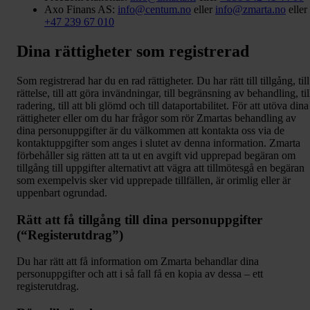
Axo Finans AS:
info@centum.no
eller
info@zmarta.no
eller
+47 239 67 010
Dina rättigheter som registrerad
Som registrerad har du en rad rättigheter. Du har rätt till tillgång, till
rättelse, till att göra invändningar, till begränsning av behandling, til
radering, till att bli glömd och till dataportabilitet. För att utöva dina
rättigheter eller om du har frågor som rör Zmartas behandling av
dina personuppgifter är du välkommen att kontakta oss via de
kontaktuppgifter som anges i slutet av denna information. Zmarta
förbehåller sig rätten att ta ut en avgift vid upprepad begäran om
tillgång till uppgifter alternativt att vägra att tillmötesgå en begäran
som exempelvis sker vid upprepade tillfällen, är orimlig eller är
uppenbart ogrundad.
Rätt att få tillgång till dina personuppgifter
(“Registerutdrag”)
Du har rätt att få information om Zmarta behandlar dina
personuppgifter och att i så fall få en kopia av dessa – ett
registerutdrag.