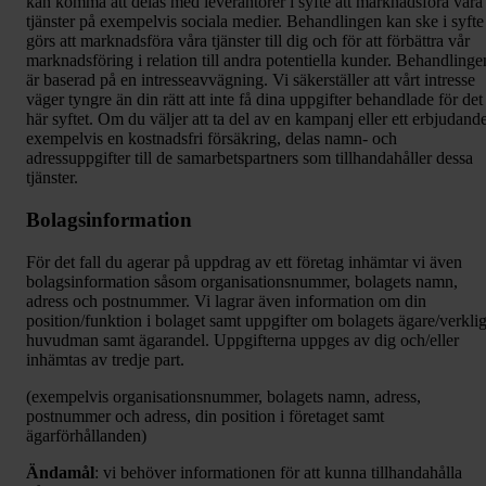
kan komma att delas med leverantörer i syfte att marknadsföra våra
tjänster på exempelvis sociala medier. Behandlingen kan ske i syfte
görs att marknadsföra våra tjänster till dig och för att förbättra vår
marknadsföring i relation till andra potentiella kunder. Behandlinge
är baserad på en intresseavvägning. Vi säkerställer att vårt intresse
väger tyngre än din rätt att inte få dina uppgifter behandlade för det
här syftet. Om du väljer att ta del av en kampanj eller ett erbjudande
exempelvis en kostnadsfri försäkring, delas namn- och
adressuppgifter till de samarbetspartners som tillhandahåller dessa
tjänster.
Bolagsinformation
För det fall du agerar på uppdrag av ett företag inhämtar vi även
bolagsinformation såsom organisationsnummer, bolagets namn,
adress och postnummer. Vi lagrar även information om din
position/funktion i bolaget samt uppgifter om bolagets ägare/verkli
huvudman samt ägarandel. Uppgifterna uppges av dig och/eller
inhämtas av tredje part.
(exempelvis organisationsnummer, bolagets namn, adress,
postnummer och adress, din position i företaget samt
ägarförhållanden)
Ändamål
: vi behöver informationen för att kunna tillhandahålla