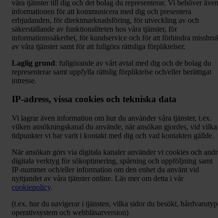
våra tjänster till dig och det bolag du representerar. Vi behöver äve
informationen för att kommunicera med dig och presentera
erbjudanden, för direktmarknadsföring, för utveckling av och
säkerställande av funktionaliteten hos våra tjänster, för
informationssäkerhet, för kundservice och för att förhindra missbru
av våra tjänster samt för att fullgöra rättsliga förpliktelser.
Laglig grund
: fullgörande av vårt avtal med dig och de bolag du
representerar samt uppfylla rättslig förpliktelse och/eller berättigat
intresse.
IP-adress, vissa cookies och tekniska data
Vi lagrar även information om hur du använder våra tjänster, t.ex.
vilken ansökningskanal du använde, när ansökan gjordes, vid vilka
tidpunkter vi har varit i kontakt med dig och vad kontakten gällde.
När ansökan görs via digitala kanaler använder vi cookies och andr
digitala verktyg för sökoptimering, spårning och uppföljning samt
IP-nummer och/eller information om den enhet du använt vid
nyttjandet av våra tjänster online. Läs mer om detta i vår
cookiepolicy
.
(t.ex. hur du navigerar i tjänsten, vilka sidor du besökt, hårdvarutyp
operativsystem och webbläsarversion)