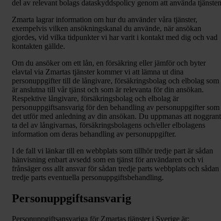
del av relevant bolags dataskyddspolicy genom att använda tjänsten
Zmarta lagrar information om hur du använder våra tjänster,
exempelvis vilken ansökningskanal du använde, när ansökan
gjordes, vid vilka tidpunkter vi har varit i kontakt med dig och vad
kontakten gällde.
Om du ansöker om ett lån, en försäkring eller jämför och byter
elavtal via Zmartas tjänster kommer vi att lämna ut dina
personuppgifter till de långivare, försäkringsbolag och elbolag som
är anslutna till vår tjänst och som är relevanta för din ansökan.
Respektive långivare, försäkringsbolag och elbolag är
personuppgiftsansvarig för den behandling av personuppgifter som
det utför med anledning av din ansökan. Du uppmanas att noggrant
ta del av långivarnas, försäkringsbolagens och/eller elbolagens
information om deras behandling av personuppgifter.
I de fall vi länkar till en webbplats som tillhör tredje part är sådan
hänvisning enbart avsedd som en tjänst för användaren och vi
frånsäger oss allt ansvar för sådan tredje parts webbplats och sådan
tredje parts eventuella personuppgiftsbehandling.
Personuppgiftsansvarig
Personuppgiftsansvariga för Zmartas tjänster i Sverige är: