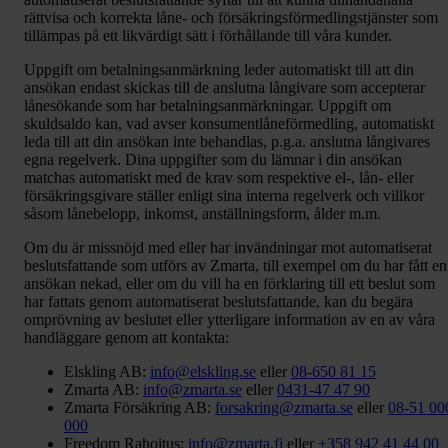
rättvisa och korrekta låne- och försäkringsförmedlingstjänster som
tillämpas på ett likvärdigt sätt i förhållande till våra kunder.
Uppgift om betalningsanmärkning leder automatiskt till att din
ansökan endast skickas till de anslutna långivare som accepterar
lånesökande som har betalningsanmärkningar. Uppgift om
skuldsaldo kan, vad avser konsumentlåneförmedling, automatiskt
leda till att din ansökan inte behandlas, p.g.a. anslutna långivares
egna regelverk. Dina uppgifter som du lämnar i din ansökan
matchas automatiskt med de krav som respektive el-, lån- eller
försäkringsgivare ställer enligt sina interna regelverk och villkor
såsom lånebelopp, inkomst, anställningsform, ålder m.m.
Om du är missnöjd med eller har invändningar mot automatiserat
beslutsfattande som utförs av Zmarta, till exempel om du har fått en
ansökan nekad, eller om du vill ha en förklaring till ett beslut som
har fattats genom automatiserat beslutsfattande, kan du begära
omprövning av beslutet eller ytterligare information av en av våra
handläggare genom att kontakta:
Elskling AB:
info@elskling.se
eller
08-650 81 15
Zmarta AB:
info@zmarta.se
eller
0431-47 47 90
Zmarta Försäkring AB:
forsakring@zmarta.se
eller
08-51 00
000
Freedom Rahoitus:
info@zmarta.fi
eller
+358 942 41 44 00