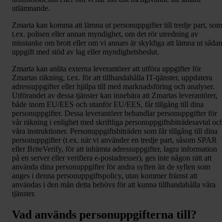
utlämnande.
Zmarta kan komma att lämna ut personuppgifter till tredje part, som
t.ex. polisen eller annan myndighet, om det rör utredning av
misstanke om brott eller om vi annars är skyldiga att lämna ut såda
uppgift med stöd av lag eller myndighetsbeslut.
Zmarta kan anlita externa leverantörer att utföra uppgifter för
Zmartas räkning, t.ex. för att tillhandahålla IT-tjänster, uppdatera
adressuppgifter eller hjälpa till med marknadsföring och analyser.
Utförandet av dessa tjänster kan innebära att Zmartas leverantörer,
både inom EU/EES och utanför EU/EES, får tillgång till dina
personuppgifter. Dessa leverantörer behandlar personuppgifter för
vår räkning i enlighet med skriftliga personuppgiftsbiträdesavtal oc
våra instruktioner. Personuppgiftsbiträden som får tillgång till dina
personuppgifter (t.ex. när vi använder en tredje part, såsom SPAR
eller BriteVerify, för att inhämta adressuppgifter, lagra information
på en server eller verifiera e-postadresser), ges inte någon rätt att
använda dina personuppgifter för andra syften än de syften som
anges i denna personuppgiftspolicy, utan kommer främst att
användas i den mån detta behövs för att kunna tillhandahålla våra
tjänster.
Vad används personuppgifterna till?