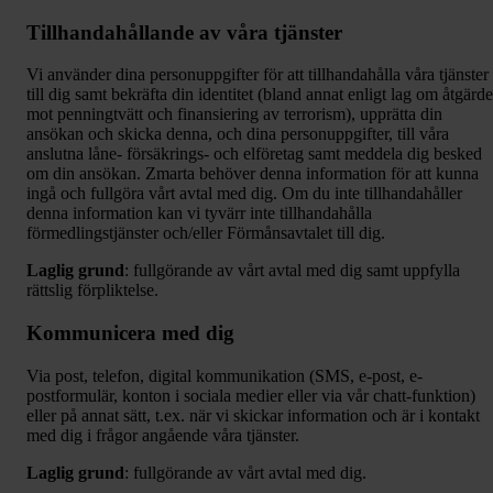
Tillhandahållande av våra tjänster
Vi använder dina personuppgifter för att tillhandahålla våra tjänster
till dig samt bekräfta din identitet (bland annat enligt lag om åtgärde
mot penningtvätt och finansiering av terrorism), upprätta din
ansökan och skicka denna, och dina personuppgifter, till våra
anslutna låne- försäkrings- och elföretag samt meddela dig besked
om din ansökan. Zmarta behöver denna information för att kunna
ingå och fullgöra vårt avtal med dig. Om du inte tillhandahåller
denna information kan vi tyvärr inte tillhandahålla
förmedlingstjänster och/eller Förmånsavtalet till dig.
Laglig grund
: fullgörande av vårt avtal med dig samt uppfylla
rättslig förpliktelse.
Kommunicera med dig
Via post, telefon, digital kommunikation (SMS, e-post, e-
postformulär, konton i sociala medier eller via vår chatt-funktion)
eller på annat sätt, t.ex. när vi skickar information och är i kontakt
med dig i frågor angående våra tjänster.
Laglig grund
: fullgörande av vårt avtal med dig.