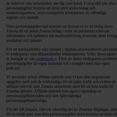
de behöver viss information om dig som kund. I vissa fall kan dina
personuppgifter komma att delas med andra bolag och
samarbetspartners, som exempelvis leverantörer av offentliga
register och statistik.
Dina personuppgifter kan komma att lämnas ut av ett bolag inom
Zmarta till ett annat Zmarta-bolag i syfte att presentera relevant
information och optimera vår marknadsföring avseende detta bolag
produkter och tjänster.
För att marknadsföra våra tjänster i digitala annonsnätverk använde
vi tredjeparter som tillhandahåller reklamtjänster. Vilka dessa parter
är framgår av vår
cookiepolicy
. Flera av dessa tredjeparter använde
personuppgifter för egna ändamål och i enlighet med sina egna
policyer.
Vi använder också affiliate-nätverk som vi kan dela begränsade
uppgifter med som är nödvändiga för att spåra trafik och avlöna de
affiliate-nätverk som Zmarta samarbetar med för att leda trafik till
Zmartas tjänster. Affiliate-nätverk kan agera i egenskap av
personuppgiftsbiträden och som självständiga
personuppgiftsansvariga.
För det fall Zmarta, eller en väsentlig del av Zmartas tillgångar, sälj
till en tredje part, kan dina personuppgifter även komma att delas til