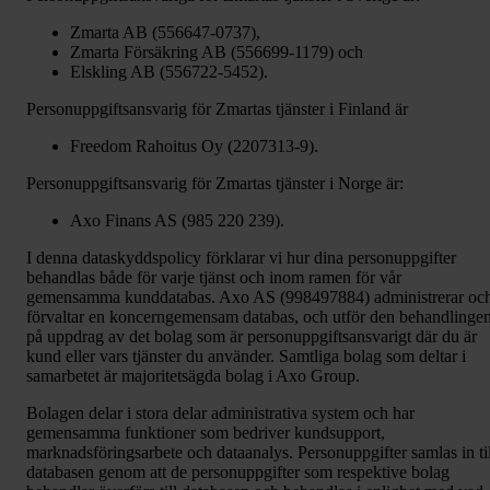
Zmarta AB (556647-0737),
Zmarta Försäkring AB (556699-1179) och
Elskling AB (556722-5452).
Personuppgiftsansvarig för Zmartas tjänster i Finland är
Freedom Rahoitus Oy (2207313-9).
Personuppgiftsansvarig för Zmartas tjänster i Norge är:
Axo Finans AS (985 220 239).
I denna dataskyddspolicy förklarar vi hur dina personuppgifter
behandlas både för varje tjänst och inom ramen för vår
gemensamma kunddatabas. Axo AS (998497884) administrerar oc
förvaltar en koncerngemensam databas, och utför den behandlinge
på uppdrag av det bolag som är personuppgiftsansvarigt där du är
kund eller vars tjänster du använder. Samtliga bolag som deltar i
samarbetet är majoritetsägda bolag i Axo Group.
Bolagen delar i stora delar administrativa system och har
gemensamma funktioner som bedriver kundsupport,
marknadsföringsarbete och dataanalys. Personuppgifter samlas in til
databasen genom att de personuppgifter som respektive bolag