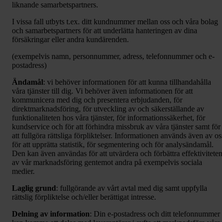
liknande samarbetspartners.
I vissa fall utbyts t.ex. ditt kundnummer mellan oss och våra bolag
och samarbetspartners för att underlätta hanteringen av dina
försäkringar eller andra kundärenden.
(exempelvis namn, personnummer, adress, telefonnummer och e-
postadress)
Ändamål
: vi behöver informationen för att kunna tillhandahålla
våra tjänster till dig. Vi behöver även informationen för att
kommunicera med dig och presentera erbjudanden, för
direktmarknadsföring, för utveckling av och säkerställande av
funktionaliteten hos våra tjänster, för informationssäkerhet, för
kundservice och för att förhindra missbruk av våra tjänster samt för
att fullgöra rättsliga förpliktelser. Informationen används även av os
för att upprätta statistik, för segmentering och för analysändamål.
Den kan även användas för att utvärdera och förbättra effektivitete
av vår marknadsföring gentemot andra på exempelvis sociala
medier.
Laglig grund
: fullgörande av vårt avtal med dig samt uppfylla
rättslig förpliktelse och/eller berättigat intresse.
Delning av information
: Din e-postadress och ditt telefonnummer