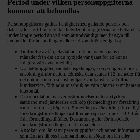
Period under vilken personuppgifterna
kommer att behandlas
Personuppgifterna gallras i enlighet med gällande person- och
dataskyddslagstiftning, vilket betyder att uppgifterna inte behandlas
under längre period än vad som är nödvändigt med hänsyn till
ändamålet för behandlingen eller vad som krävs enligt lag.
Jämförelse av lån, elavtal och erbjudanden sparas i 12
månader från det att du nyttjade vår tjänst för att kunna
fullgöra vårt avtal med dig.
Kontaktuppgifter, samtalsinspelningar, arkivering av e-post,
ansökningsinformation, tekniska data sparas i 12 månader fr
det datum som du senast nyttjade vår tjänst för att utföra
kundservice, förhindra missbruk av våra tjänster samt hanter
klagomål.
Dokumentation av överenskommelser och samtycken i
samband med jämförelse och köp (förmedling) av försäkring
samt jämförelse, köp och förmedling av försäkring ska enligt
försäkringsförmedlingslagstiftningen sparas i minst 10 + 1 år
från förmedlingstillfället. Detsamma gäller för inspelade
försäkringsförmedlingsärenden via telefon.
Ansökan om lån samt personuppgifter och annan informatio
som lämnas till oss i samband med ansökan om lån eller