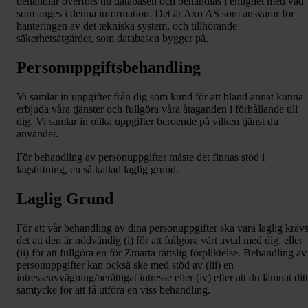
behandlar överförs till databasen och behandlas i enlighet med vad
som anges i denna information. Det är Axo AS som ansvarar för
hanteringen av det tekniska system, och tillhörande
säkerhetsåtgärder, som databasen bygger på.
Personuppgiftsbehandling
Vi samlar in uppgifter från dig som kund för att bland annat kunna
erbjuda våra tjänster och fullgöra våra åtaganden i förhållande till
dig. Vi samlar in olika uppgifter beroende på vilken tjänst du
använder.
För behandling av personuppgifter måste det finnas stöd i
lagstiftning, en så kallad laglig grund.
Laglig Grund
För att vår behandling av dina personuppgifter ska vara laglig kräv
det att den är nödvändig (i) för att fullgöra vårt avtal med dig, eller
(ii) för att fullgöra en för Zmarta rättslig förpliktelse. Behandling av
personuppgifter kan också ske med stöd av (iii) en
intresseavvägning/berättigat intresse eller (iv) efter att du lämnat ditt
samtycke för att få utföra en viss behandling.