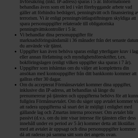
livförsäkring (inkl. IP-adress) sparas i 5 år. Informationen
behandlas även som ett led i vårt förebyggande arbete vad
gäller att förhindra bedrägeri, penningtvätt och finansiering a
terrorism. Vi är enligt penningtvättlagstiftningen skyldiga att
spara personuppgifter relaterade till obligatoriska
penningtvättskontroller i 5 år.
Vi behandlar dina personuppgifter för
marknadsföringsändamål i 36 månader från det senaste datu
du använde vår tjänst.
Uppgifter kan även behöva sparas enligt ytterligare krav i lag
eller annan författning och myndighetsföreskrifter, t.ex.
bokföringslagen (enligt vilken uppgifter ska sparas i 7 år).
Uppgifter som inhämtas om du väljer att komplettera din
ansökan med kontouppgifter från ditt bankkonto kommer att
gallras efter 30 dagar.
Om du accepterat Förmånsavtalet kommer dina uppgifter,
inklusive din IP-adress, att behandlas så länge du
prenumererar på tjänsten och uppgifterna behövs för att kun
fullgöra Förmånsavtalet. Om du säger upp avtalet kommer vi
att radera uppgifterna så snart det är möjligt i enlighet med
gällande lag och Zmartas interna processer. Om avtalet blir
passivt (d.v.s. om du inte visar intresse för tjänsten eller dess
innehåll under en period av 5 år) kommer detta att likställas
med att avtalet är uppsagt och dina personuppgifter kommer
då att raderas på samma sätt som det angetts ovan.