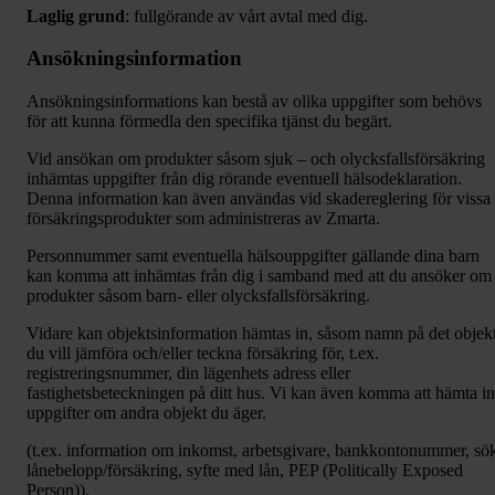
Laglig grund
: fullgörande av vårt avtal med dig.
Ansökningsinformation
Ansökningsinformations kan bestå av olika uppgifter som behövs
för att kunna förmedla den specifika tjänst du begärt.
Vid ansökan om produkter såsom sjuk – och olycksfallsförsäkring
inhämtas uppgifter från dig rörande eventuell hälsodeklaration.
Denna information kan även användas vid skadereglering för vissa
försäkringsprodukter som administreras av Zmarta.
Personnummer samt eventuella hälsouppgifter gällande dina barn
kan komma att inhämtas från dig i samband med att du ansöker om
produkter såsom barn- eller olycksfallsförsäkring.
Vidare kan objektsinformation hämtas in, såsom namn på det objek
du vill jämföra och/eller teckna försäkring för, t.ex.
registreringsnummer, din lägenhets adress eller
fastighetsbeteckningen på ditt hus. Vi kan även komma att hämta in
uppgifter om andra objekt du äger.
(t.ex. information om inkomst, arbetsgivare, bankkontonummer, sö
lånebelopp/försäkring, syfte med lån, PEP (Politically Exposed
Person)).