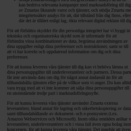
kan bedriva relevanta kampanjer med marknadsföring till dig
av Zmartas liknande varor och tjänster, och stödja Zmarta m
integritetssäker analys för att, där tillstånd från dig finns, eller
där det är tillåtet enligt lag, rikta relevant digital reklam till di
För att förbättra skyddet för din personliga integritet har vi byggt in
tekniska och organisatoriska skydd som är utformade för att
förhindra vissa kombinationer av data, begränsa användningen av
dina uppgifter enligt dina preferenser och instruktioner, samt se till
att vi har korrekt och uppdaterad information om dig och dina
preferenser.
För att kunna leverera våra tjänster till dig kan vi behöva lämna ut
dina personuppgifter till underleverantörer och partners. Dessa part
får inte använda data om dig för något annat ändamål än för att
tillhandahålla tjänsten eller på de villkor som vi anger. Du kan alltid
vara trygg med att vi inte kommer att sälja dina personuppgifter till
en utomstående tredje part i marknadsföringssyfte.
För att kunna leverera våra tjänster använder Zmarta externa
leverantörer, bland annat för lagring och säkerhetskopiering av data
samt tillhandahållande av dokument- och e-postsystem (t.ex.
Amazon Webservices och Microsoft). Inom olika områden anlitar v
leverantörer, underleverantörer och i vissa fall även egna bolag ino
koncernen, för att kunna leverera våra tjänster. Det innebär att även