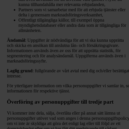
kunna tillhandahålla mer relevanta erbjudanden,
Partners som vi samarbetar med för att erbjuda tjänster eller
delta i gemensam marknadsföringsverksamhet,
Offentligt tillgängliga källor, till exempel öppna
myndighetsdatabaser eller andra data som är tillgängliga för
allmänheten.
Ändamål
: Uppgifter är nödvändiga för att vi ska kunna upprätta
och skicka en ansökan till anslutna lån- och försäkringsgivare.
Informationen används även av oss för att upprätta statistik, för
segmentering och för analysändamål. Uppgifterna används även i
marknadsföringssyfte.
Laglig grund
: fullgörande av vårt avtal med dig och/eller berättiga
intresse.
För ytterligare information om vilka personuppgifter vi samlar in, s
informationen för respektive tjänst.
Överföring av personuppgifter till tredje part
Vi kommer inte dela, sälja, överlåta eller på annat sätt lämna ut
personuppgifter utöver vad som anges i denna personuppgiftspolicy
om vi inte är skyldiga att göra det enligt lag eller till följd av ett
domstolsbeslut eller om vi har fått ditt medgivande till sådant