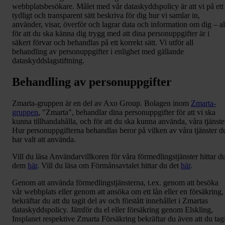
webbplatsbesökare. Målet med vår dataskyddspolicy är att vi på ett
tydligt och transparent sätt beskriva för dig hur vi samlar in,
använder, visar, överför och lagrar data och information om dig – al
för att du ska känna dig trygg med att dina personuppgifter är i
säkert förvar och behandlas på ett korrekt sätt. Vi utför all
behandling av personuppgifter i enlighet med gällande
dataskyddslagstiftning.
Behandling av personuppgifter
Zmarta-gruppen är en del av Axo Group. Bolagen inom
Zmarta-
gruppen
, "Zmarta", behandlar dina personuppgifter för att vi ska
kunna tillhandahålla, och för att du ska kunna använda, våra tjänste
Hur personuppgifterna behandlas beror på vilken av våra tjänster d
har valt att använda.
Vill du läsa Användarvillkoren för våra förmedlingstjänster hittar d
dem
här
. Vill du läsa om Förmånsavtalet hittar du det
här
.
Genom att använda förmedlingstjänsterna, t.ex. genom att besöka
vår webbplats eller genom att ansöka om ett lån eller en försäkring,
bekräftar du att du tagit del av och förstått innehållet i Zmartas
dataskyddspolicy. Jämför du el eller försäkring genom Elskling,
Insplanet respektive Zmarta Försäkring bekräftar du även att du tagi