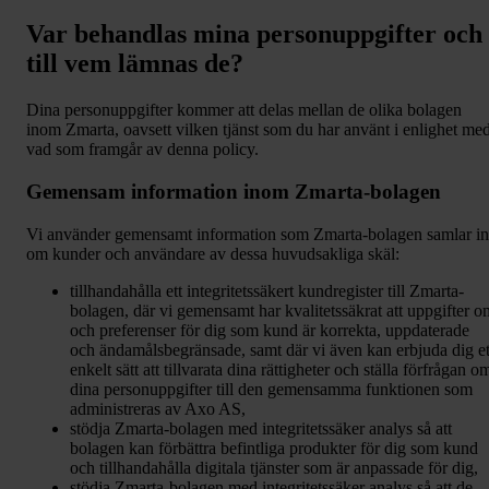
Var behandlas mina personuppgifter och
till vem lämnas de?
Dina personuppgifter kommer att delas mellan de olika bolagen
inom Zmarta, oavsett vilken tjänst som du har använt i enlighet me
vad som framgår av denna policy.
Gemensam information inom Zmarta-bolagen
Vi använder gemensamt information som Zmarta-bolagen samlar in
om kunder och användare av dessa huvudsakliga skäl:
tillhandahålla ett integritetssäkert kundregister till Zmarta-
bolagen, där vi gemensamt har kvalitetssäkrat att uppgifter o
och preferenser för dig som kund är korrekta, uppdaterade
och ändamålsbegränsade, samt där vi även kan erbjuda dig et
enkelt sätt att tillvarata dina rättigheter och ställa förfrågan o
dina personuppgifter till den gemensamma funktionen som
administreras av Axo AS,
stödja Zmarta-bolagen med integritetssäker analys så att
bolagen kan förbättra befintliga produkter för dig som kund
och tillhandahålla digitala tjänster som är anpassade för dig,
stödja Zmarta-bolagen med integritetssäker analys så att de