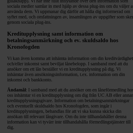
gillaknapp). Vi har inte fullt inflytande över den information som
sociala medier samlar in med hjälp av dessa plug-ins om du väljer a
använda dem. Vi uppmanar dig därför att hålla dig informerad om
syftet med, och omfattningen av, insamlingen av uppgifter som ske
genom sociala plug-ins.
Kreditupplysning samt information om
betalningsanmärkning och ev. skuldsaldo hos
Kronofogden
Vi kan även komma att inhämta information om din kreditvärdighet
och/eller inkomst samt beviljat lånebelopp. I samband med att du
ansöker om ett lån beställer vi en kreditupplysning på dig. Vi
inhämtar även ansökningsinformation, t.ex. information om din
inkomst och bankkonto.
Ändamål
: I samband med att du ansöker om en låneförmedling ho
oss inhämtar vi en kreditupplysning om dig från UC AB eller anna
kreditupplysningsgivare. Information om betalningsanmärkningar
och eventuellt skuldsaldo hos Kronofogden, som ingår i
kreditupplysningen, behandlas för att vi ska kunna skicka din
ansökan till relevant långivare. Om du inte tillhandahåller denna
information kan vi tyvärr inte tillhandahålla förmedlingstjänster till
dig.