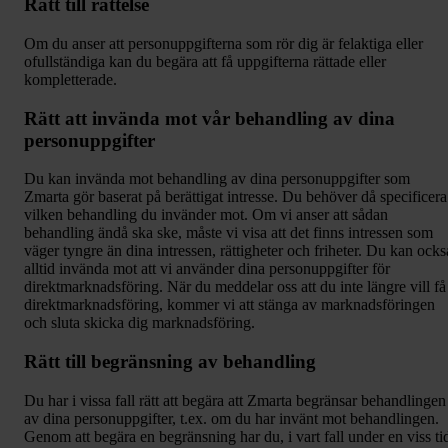
Rätt till rättelse
Om du anser att personuppgifterna som rör dig är felaktiga eller
ofullständiga kan du begära att få uppgifterna rättade eller
kompletterade.
Rätt att invända mot vår behandling av dina
personuppgifter
Du kan invända mot behandling av dina personuppgifter som
Zmarta gör baserat på berättigat intresse. Du behöver då specificera
vilken behandling du invänder mot. Om vi anser att sådan
behandling ändå ska ske, måste vi visa att det finns intressen som
väger tyngre än dina intressen, rättigheter och friheter. Du kan ocks
alltid invända mot att vi använder dina personuppgifter för
direktmarknadsföring. När du meddelar oss att du inte längre vill få
direktmarknadsföring, kommer vi att stänga av marknadsföringen
och sluta skicka dig marknadsföring.
Rätt till begränsning av behandling
Du har i vissa fall rätt att begära att Zmarta begränsar behandlingen
av dina personuppgifter, t.ex. om du har invänt mot behandlingen.
Genom att begära en begränsning har du, i vart fall under en viss ti