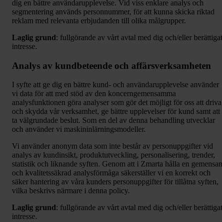
dig en bättre användarupplevelse. Vid viss enklare analys och
segmentering används personnummer, för att kunna skicka riktad
reklam med relevanta erbjudanden till olika målgrupper.
Laglig grund
: fullgörande av vårt avtal med dig och/eller berättiga
intresse.
Analys av kundbeteende och affärsverksamheten
I syfte att ge dig en bättre kund- och användarupplevelse använder
vi data för att med stöd av den koncerngemensamma
analysfunktionen göra analyser som gör det möjligt för oss att driva
och skydda vår verksamhet, ge bättre upplevelser för kund samt att
ta välgrundade beslut. Som en del av denna behandling utvecklar
och använder vi maskininlärningsmodeller.
Vi använder anonym data som inte består av personuppgifter vid
analys av kundinsikt, produktutveckling, personalisering, trender,
statistik och liknande syften. Genom att i Zmarta hålla en gemensa
och kvalitetssäkrad analysförmåga säkerställer vi en korrekt och
säker hantering av våra kunders personuppgifter för tillåtna syften,
vilka beskrivs närmare i denna policy.
Laglig grund
: fullgörande av vårt avtal med dig och/eller berättiga
intresse.