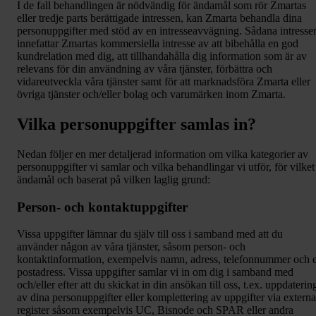
I de fall behandlingen är nödvändig för ändamål som rör Zmartas
eller tredje parts berättigade intressen, kan Zmarta behandla dina
personuppgifter med stöd av en intresseavvägning. Sådana intresse
innefattar Zmartas kommersiella intresse av att bibehålla en god
kundrelation med dig, att tillhandahålla dig information som är av
relevans för din användning av våra tjänster, förbättra och
vidareutveckla våra tjänster samt för att marknadsföra Zmarta eller
övriga tjänster och/eller bolag och varumärken inom Zmarta.
Vilka personuppgifter samlas in?
Nedan följer en mer detaljerad information om vilka kategorier av
personuppgifter vi samlar och vilka behandlingar vi utför, för vilket
ändamål och baserat på vilken laglig grund:
Person- och kontaktuppgifter
Vissa uppgifter lämnar du själv till oss i samband med att du
använder någon av våra tjänster, såsom person- och
kontaktinformation, exempelvis namn, adress, telefonnummer och 
postadress. Vissa uppgifter samlar vi in om dig i samband med
och/eller efter att du skickat in din ansökan till oss, t.ex. uppdaterin
av dina personuppgifter eller komplettering av uppgifter via externa
register såsom exempelvis UC, Bisnode och SPAR eller andra