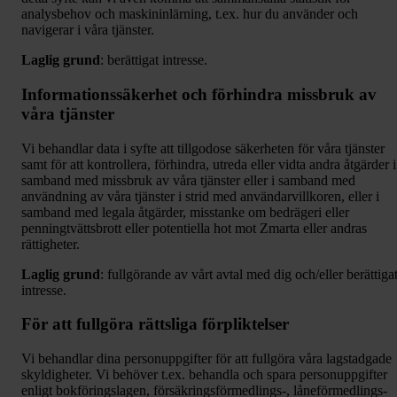
analysbehov och maskininlärning, t.ex. hur du använder och
navigerar i våra tjänster.
Laglig grund
: berättigat intresse.
Informationssäkerhet och förhindra missbruk av
våra tjänster
Vi behandlar data i syfte att tillgodose säkerheten för våra tjänster
samt för att kontrollera, förhindra, utreda eller vidta andra åtgärder i
samband med missbruk av våra tjänster eller i samband med
användning av våra tjänster i strid med användarvillkoren, eller i
samband med legala åtgärder, misstanke om bedrägeri eller
penningtvättsbrott eller potentiella hot mot Zmarta eller andras
rättigheter.
Laglig grund
: fullgörande av vårt avtal med dig och/eller berättiga
intresse.
För att fullgöra rättsliga förpliktelser
Vi behandlar dina personuppgifter för att fullgöra våra lagstadgade
skyldigheter. Vi behöver t.ex. behandla och spara personuppgifter
enligt bokföringslagen, försäkringsförmedlings-, låneförmedlings-