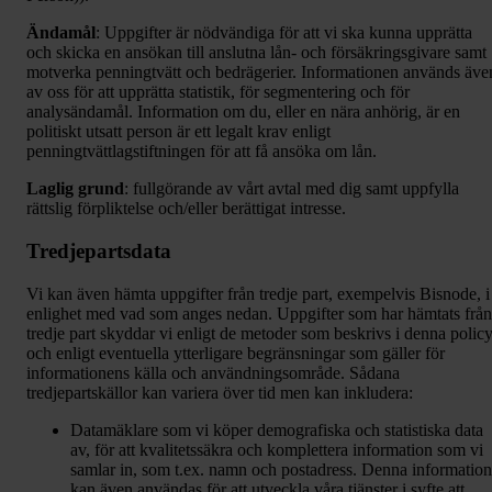
Ändamål
: Uppgifter är nödvändiga för att vi ska kunna upprätta
och skicka en ansökan till anslutna lån- och försäkringsgivare samt
motverka penningtvätt och bedrägerier. Informationen används äve
av oss för att upprätta statistik, för segmentering och för
analysändamål. Information om du, eller en nära anhörig, är en
politiskt utsatt person är ett legalt krav enligt
penningtvättlagstiftningen för att få ansöka om lån.
Laglig grund
: fullgörande av vårt avtal med dig samt uppfylla
rättslig förpliktelse och/eller berättigat intresse.
Tredjepartsdata
Vi kan även hämta uppgifter från tredje part, exempelvis Bisnode, i
enlighet med vad som anges nedan. Uppgifter som har hämtats från
tredje part skyddar vi enligt de metoder som beskrivs i denna polic
och enligt eventuella ytterligare begränsningar som gäller för
informationens källa och användningsområde. Sådana
tredjepartskällor kan variera över tid men kan inkludera:
Datamäklare som vi köper demografiska och statistiska data
av, för att kvalitetssäkra och komplettera information som vi
samlar in, som t.ex. namn och postadress. Denna information
kan även användas för att utveckla våra tjänster i syfte att