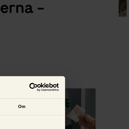
terna -
Se alla
Om