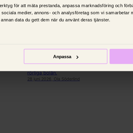
erktyg för att mäta prestanda, anpassa marknadsföring och förbä
d sociala medier, annons- och analysföretag som vi samarbetar 
annan data du gett dem när du använt deras tjänster.
Nyheter
 med
Bankerna gör miljoner på
vältajmade ränteändringar
Anpassa
å rörliga
Så mycket kan en väl tajmad räntehöjning
eller räntesänkning öka bankens intäkter på
rörliga bolån.
28 juni 2026,
Ola Söderlind