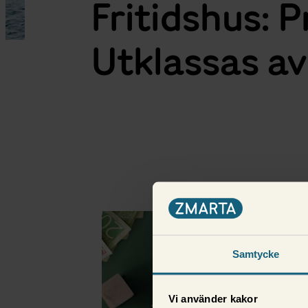
Fritidshus: P
Utklassas a
Fler i samma kategor
Samtycke
Vi använder kakor