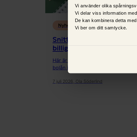
Vi använder olika spårningsv
Vi delar viss information me
De kan kombinera detta med 
Nyheter
Vi ber om ditt samtycke.
Snitträntor juni: Banken
billigast bolån
Här är banken med lägst snittränta p
bolån i juni.
7 juli 2026,
Ola Söderlind