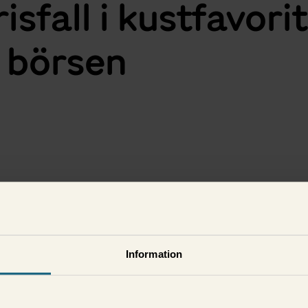
risfall i kustfavori
v börsen
i
Information