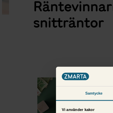
Räntevinnar
snitträntor
Fler i samma kategor
Samtycke
Vi använder kakor