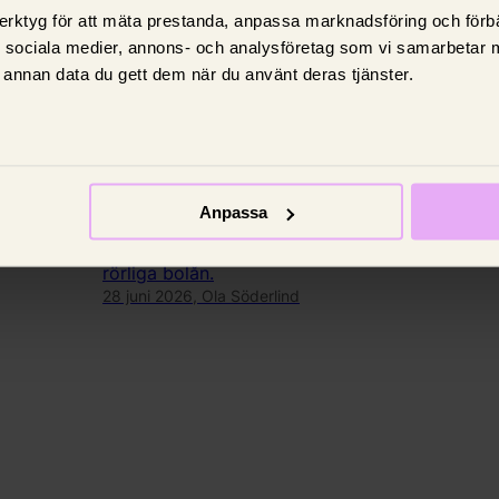
erktyg för att mäta prestanda, anpassa marknadsföring och förbä
d sociala medier, annons- och analysföretag som vi samarbetar 
annan data du gett dem när du använt deras tjänster.
Nyheter
 med
Bankerna gör miljoner på
vältajmade ränteändringar
Anpassa
å rörliga
Så mycket kan en väl tajmad räntehöjning
eller räntesänkning öka bankens intäkter på
rörliga bolån.
28 juni 2026,
Ola Söderlind