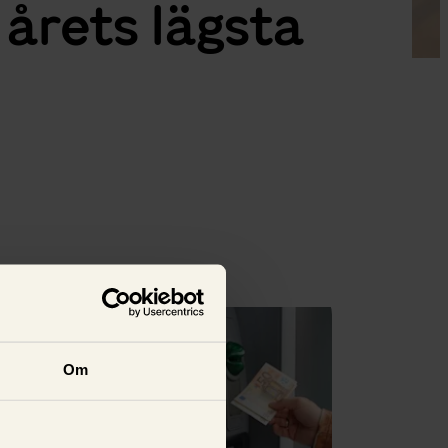
årets lägsta
Se alla
Om