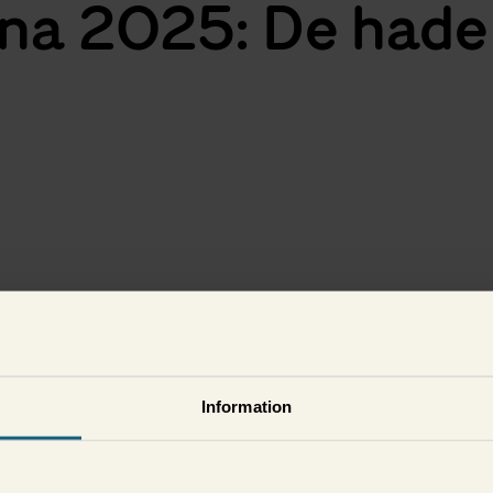
na 2025: De hade 
i
Information