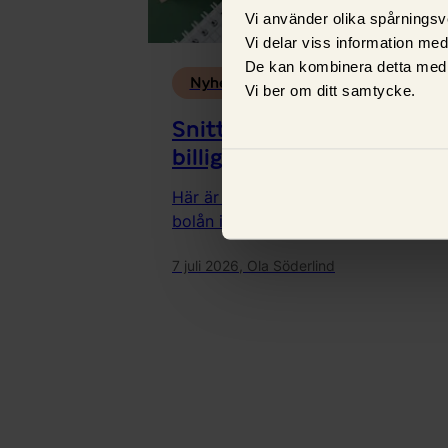
Vi använder olika spårningsv
Vi delar viss information me
De kan kombinera detta med 
Nyheter
Vi ber om ditt samtycke.
Snitträntor juni: Banken
billigast bolån
Här är banken med lägst snittränta p
bolån i juni.
7 juli 2026,
Ola Söderlind