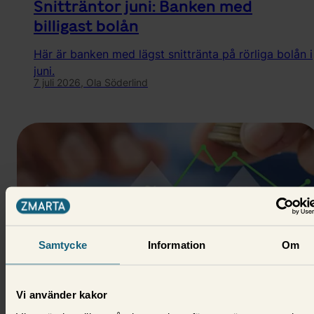
Snitträntor juni: Banken med
billigast bolån
Här är banken med lägst snittränta på rörliga bolån i
juni.
7 juli 2026,
Ola Söderlind
Samtycke
Information
Om
Vi använder kakor
Nyheter