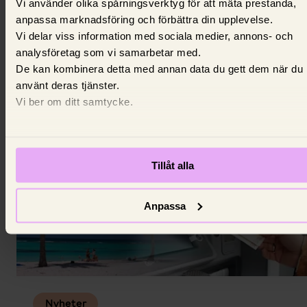
Vi använder olika spårningsverktyg för att mäta prestanda,
Bankerna gör miljoner på vältajmade
anpassa marknadsföring och förbättra din upplevelse.
ränteändringar
Vi delar viss information med sociala medier, annons- och
analysföretag som vi samarbetar med.
Så mycket kan en väl tajmad räntehöjning eller
De kan kombinera detta med annan data du gett dem när du
räntesänkning öka bankens intäkter på rörliga bolån.
använt deras tjänster.
28 juni 2026,
Ola Söderlind
Vi ber om ditt samtycke.
Tillåt alla
Anpassa
Nyheter