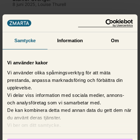
8 juni 2025,
Louise Thurell
Samtycke
Information
Om
Vi använder kakor
Vi använder olika spårningsverktyg för att mäta
prestanda, anpassa marknadsföring och förbättra din
upplevelse.
Vi delar viss information med sociala medier, annons-
Bilförsäkring
och analysföretag som vi samarbetar med.
De kan kombinera detta med annan data du gett dem när
Varningslampor i bilen – vad
du använt deras tjänster.
betyder de?
Vi ber om ditt samtycke.
Vi går igenom vad varningslamporna betyder