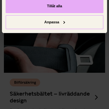
och när du behöver åka till en verkstad.
Tillåt alla
8 juni 2025,
Johan Nilsson
Anpassa
Bilförsäkring
Säkerhetsbältet – livräddande
design