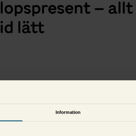
lopspresent – allt
id lätt
i
Information