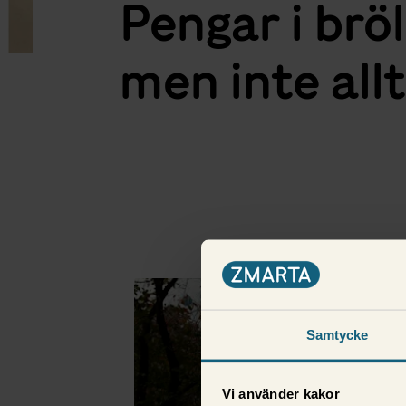
Pengar i bröl
men inte allt
Fler i samma kategor
Samtycke
Vi använder kakor