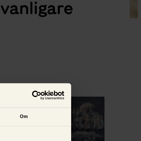
 vanligare
Se alla
Om