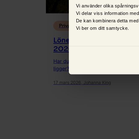
Vi använder olika spårningsv
Vi delar viss information me
De kan kombinera detta med 
Privatekonomi
Vi ber om ditt samtycke.
Lönestatistik för Sverige
2026
Har du koll på lönestatistiken och va
ligger?
17 mars 2026,
Johanna King