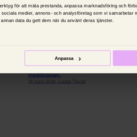
erktyg för att mäta prestanda, anpassa marknadsföring och förbä
d sociala medier, annons- och analysföretag som vi samarbetar 
annan data du gett dem när du använt deras tjänster.
Privatekonomi
Medelklass - vad är det och
vem tillhör den?
Anpassa
r din lön
Din inkomst, ditt yrke och din utbildning är
grundläggande för att avgöra om du tillhör
medelklassen.
16 mars 2026,
Louise Thurell